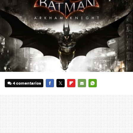
4 comentarios
FACEBOOK
TWITTER
FLIPBOARD
E-
WHATSAPP
MAIL