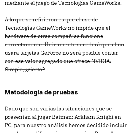
mediante el juego de Tecnologías GameWorks.
A lo que se refirieron es que el uso de
Tecnologías GameWorks no impide que el
hardware de otras compañías funcione
correctamente. Únicamente sucederá que al no
usara tarjetas GeForce no será posible contar
con ese valor agregado que ofrece NVIDIA.
Simple, ¿cierto?
Metodología de pruebas
Dado que son varias las situaciones que se
presentan al jugar Batman: Arkham Knight en
PC, para nuestro análisis hemos decidido incluir