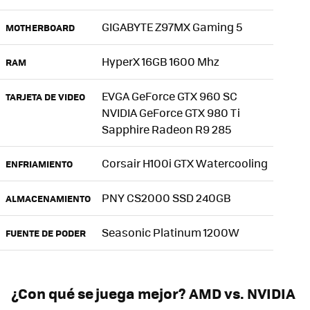
GIGABYTE Z97MX Gaming 5
MOTHERBOARD
HyperX 16GB 1600 Mhz
RAM
EVGA GeForce GTX 960 SC
TARJETA DE VIDEO
NVIDIA GeForce GTX 980 Ti
Sapphire Radeon R9 285
Corsair H100i GTX Watercooling
ENFRIAMIENTO
PNY CS2000 SSD 240GB
ALMACENAMIENTO
Seasonic Platinum 1200W
FUENTE DE PODER
¿Con qué se juega mejor? AMD vs. NVIDIA