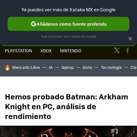
Ya puedes ver más de Xataka MX en Google
MENÚ
NUEVO
Añádenos como fuente preferida
Solo necesitas una cuenta de Google
×
Twitter
Fa
PLAYSTATION
XBOX
NINTENDO
HOY SE HABLA DE
Mercado Libre
IA
laptop
Sony
Tecnología
Cie
Hemos probado Batman: Arkham
Knight en PC, análisis de
rendimiento