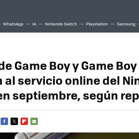
WhatsApp
IA
Nintendo Switch
Playstation
Samsung
de Game Boy y Game Boy 
 al servicio online del N
en septiembre, según re
FACEBOOK
TWITTER
FLIPBOARD
E-
MAIL