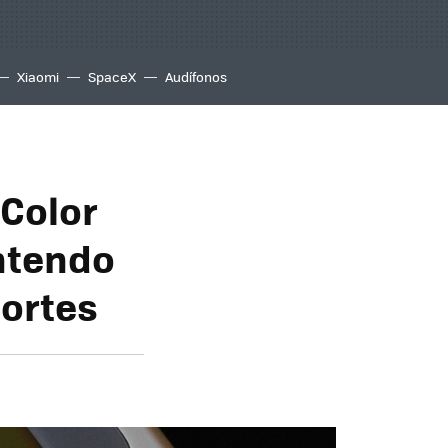
Xiaomi
SpaceX
Audífonos
Color
intendo
portes