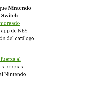
que
Nintendo
o Switch
umoreado
a app de NES
ón del catálogo
fuerza al
us propias
al Nintendo