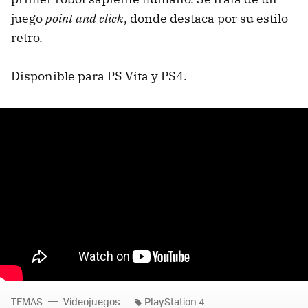
juego
point and click
, donde destaca por su estilo
retro.
Disponible para PS Vita y PS4.
TEMAS
Videojuegos
PlayStation 4