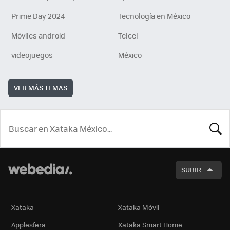
Prime Day 2024
Tecnología en México
Móviles android
Telcel
videojuegos
México
VER MÁS TEMAS
BUSCA
SUBIR
Xataka
Xataka Móvil
Applesfera
Xataka Smart Home