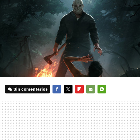
Sin comentarios
FACEBOOK
TWITTER
FLIPBOARD
E-
WHATSAPP
MAIL