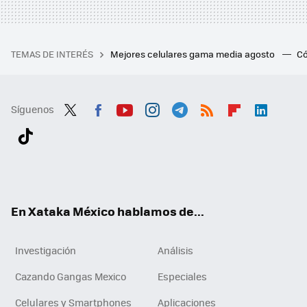
TEMAS DE INTERÉS
Mejores celulares gama media agosto
Có
Síguenos
Twit
Fac
You
Inst
Tele
RSS
Flip
Link
ter
ebo
tub
agr
gra
boa
edI
Tikt
ok
e
am
m
rd
n
ok
En Xataka México hablamos de...
Investigación
Análisis
Cazando Gangas Mexico
Especiales
Celulares y Smartphones
Aplicaciones