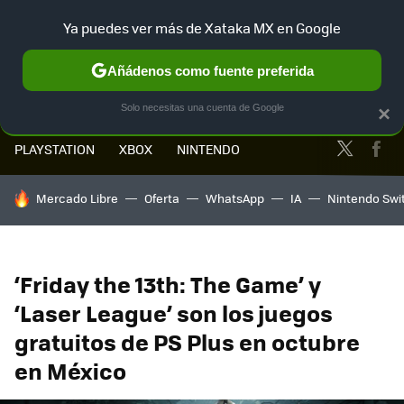
Ya puedes ver más de Xataka MX en Google
MENÚ
NUEVO
Añádenos como fuente preferida
Solo necesitas una cuenta de Google
×
Twitter
Fa
PLAYSTATION
XBOX
NINTENDO
HOY SE HABLA DE
Mercado Libre
Oferta
WhatsApp
IA
Nintendo Swi
‘Friday the 13th: The Game’ y
‘Laser League’ son los juegos
gratuitos de PS Plus en octubre
en México