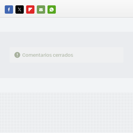
FACEBOOK
TWITTER
FLIPBOARD
E-
WHATSAPP
MAIL
Comentarios cerrados