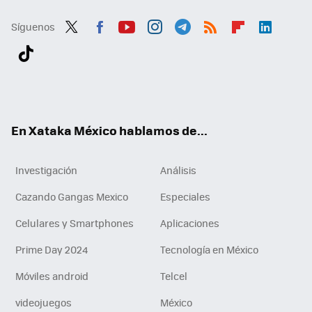
Síguenos
Twit
Fac
You
Inst
Tele
RSS
Flip
Link
ter
ebo
tub
agr
gra
boa
edI
Tikt
ok
e
am
m
rd
n
ok
En Xataka México hablamos de...
Investigación
Análisis
Cazando Gangas Mexico
Especiales
Celulares y Smartphones
Aplicaciones
Prime Day 2024
Tecnología en México
Móviles android
Telcel
videojuegos
México