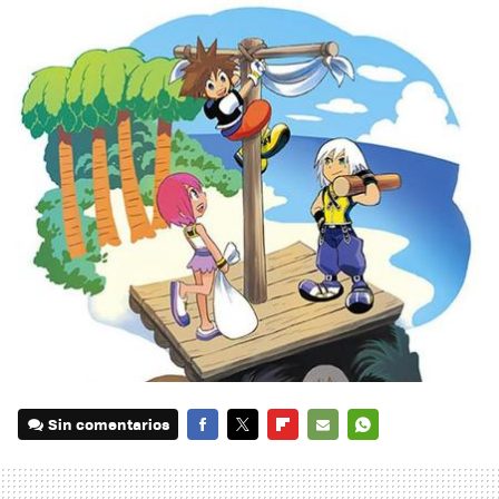
Sin comentarios
FACEBOOK
TWITTER
FLIPBOARD
E-
WHATSAPP
MAIL