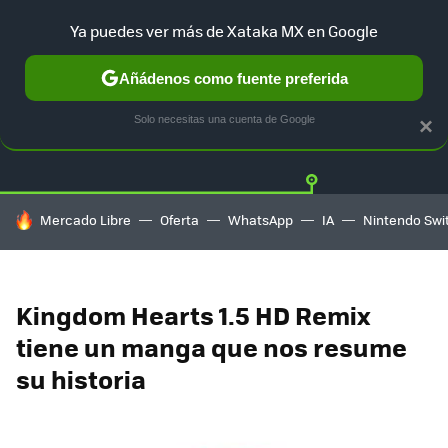
Ya puedes ver más de Xataka MX en Google
Añádenos como fuente preferida
Twitter
Fa
PLAYSTATION
XBOX
NINTENDO
Solo necesitas una cuenta de Google
×
HOY SE HABLA DE
Mercado Libre
Oferta
WhatsApp
IA
Nintendo Swi
Kingdom Hearts 1.5 HD Remix
tiene un manga que nos resume
su historia