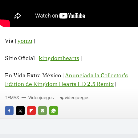
Vía |
yomu
|
Sitio Oficial |
kingdomhearts
|
En Vida Extra México |
Anunciada la Collector’s
Edition de Kingdom Hearts HD 2.5 Remix
|
TEMAS
Videojuegos
videojuegos
FACEBOOK
TWITTER
FLIPBOARD
E-
WHATSAPP
MAIL