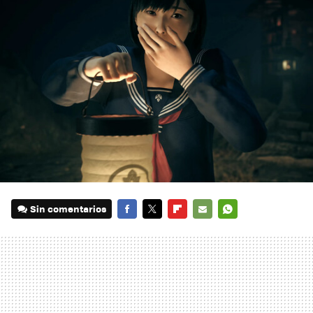
Sin comentarios
FACEBOOK
TWITTER
FLIPBOARD
E-
WHATSAPP
MAIL