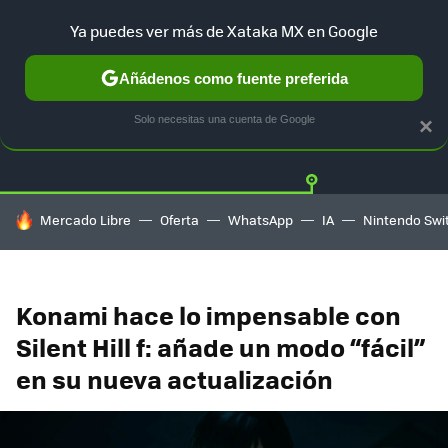
Ya puedes ver más de Xataka MX en Google
Añádenos como fuente preferida
Twitter
Fa
PLAYSTATION
XBOX
NINTENDO
Solo necesitas una cuenta de Google
×
HOY SE HABLA DE
Mercado Libre
Oferta
WhatsApp
IA
Nintendo Swi
Konami hace lo impensable con
Silent Hill f: añade un modo “fácil”
en su nueva actualización