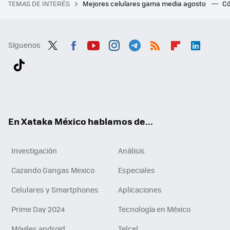
TEMAS DE INTERÉS
Mejores celulares gama media agosto
Có
Síguenos
Twit
Fac
You
Inst
Tele
RSS
Flip
Link
ter
ebo
tub
agr
gra
boa
edI
Tikt
ok
e
am
m
rd
n
ok
En Xataka México hablamos de...
Investigación
Análisis
Cazando Gangas Mexico
Especiales
Celulares y Smartphones
Aplicaciones
Prime Day 2024
Tecnología en México
Móviles android
Telcel