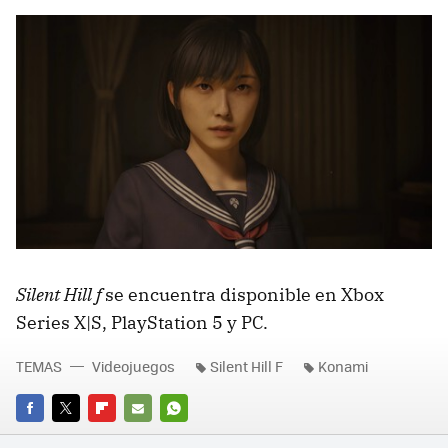
Silent Hill f
se encuentra disponible en Xbox
Series X|S, PlayStation 5 y PC.
TEMAS
Videojuegos
Silent Hill F
Konami
FACEBOOK
TWITTER
FLIPBOARD
E-
WHATSAPP