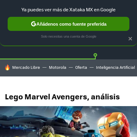
Ya puedes ver más de Xataka MX en Google
Añádenos como fuente preferida
Twitter
Fa
PLAYSTATION
XBOX
NINTENDO
Solo necesitas una cuenta de Google
×
HOY SE HABLA DE
Mercado Libre
Motorola
Oferta
Inteligencia Artificial
Lego Marvel Avengers, análisis