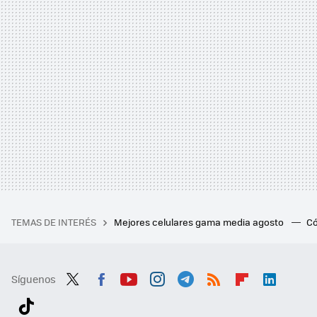
TEMAS DE INTERÉS
Mejores celulares gama media agosto
Có
Síguenos
Twit
Fac
You
Inst
Tele
RSS
Flip
Link