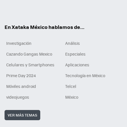
ter
ebo
tub
agr
gra
boa
edI
Tikt
ok
e
am
m
rd
n
ok
En Xataka México hablamos de...
Investigación
Análisis
Cazando Gangas Mexico
Especiales
Celulares y Smartphones
Aplicaciones
Prime Day 2024
Tecnología en México
Móviles android
Telcel
videojuegos
México
VER MÁS TEMAS