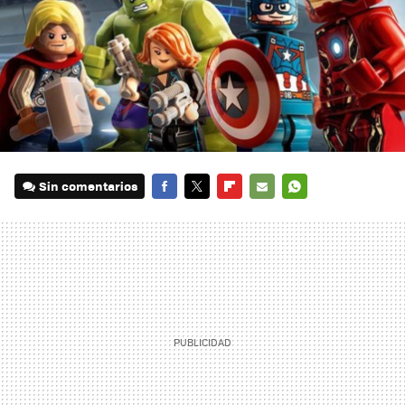
Sin comentarios
FACEBOOK
TWITTER
FLIPBOARD
E-
WHATSAPP
MAIL