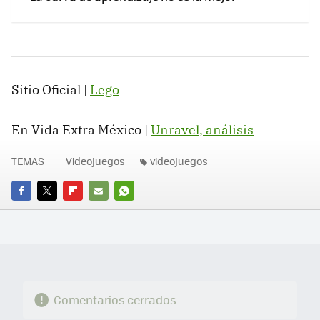
Sitio Oficial |
Lego
En Vida Extra México |
Unravel, análisis
TEMAS
Videojuegos
videojuegos
FACEBOOK
TWITTER
FLIPBOARD
E-
WHATSAPP
MAIL
Comentarios cerrados