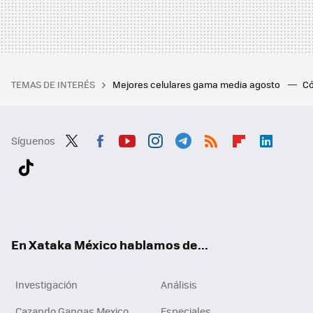
TEMAS DE INTERÉS
Mejores celulares gama media agosto
Có
Síguenos
Twit
Fac
You
Inst
Tele
RSS
Flip
Link
ter
ebo
tub
agr
gra
boa
edI
Tikt
ok
e
am
m
rd
n
ok
En Xataka México hablamos de...
Investigación
Análisis
Cazando Gangas Mexico
Especiales