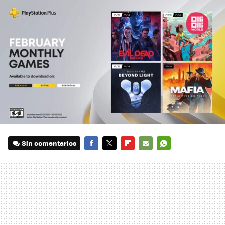
Sin comentarios
FACEBOOK
TWITTER
FLIPBOARD
E-
WHATSAPP
MAIL