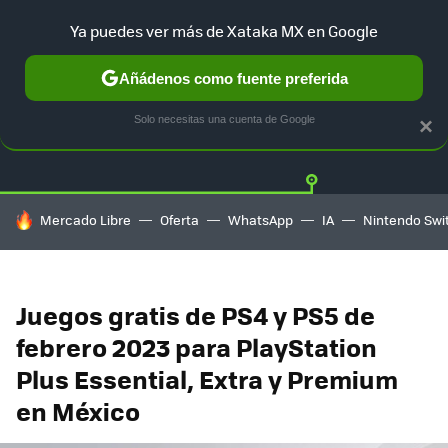
Ya puedes ver más de Xataka MX en Google
Añádenos como fuente preferida
Twitter
Fa
PLAYSTATION
XBOX
NINTENDO
Solo necesitas una cuenta de Google
×
HOY SE HABLA DE
Mercado Libre
Oferta
WhatsApp
IA
Nintendo Swi
Juegos gratis de PS4 y PS5 de
febrero 2023 para PlayStation
Plus Essential, Extra y Premium
en México