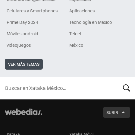
Celulares y Smartphones
Aplicaciones
Prime Day 2024
Tecnología en México
Móviles android
Telcel
videojuegos
México
VER MÁS TEMAS
BUSCA
SUBIR
Xataka
Xataka Móvil