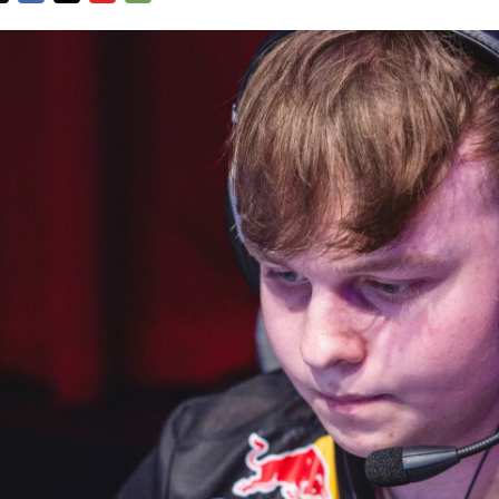
FACEBOOK
TWITTER
FLIPBOARD
E-
MAIL