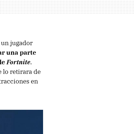
s un jugador
r una parte
 de
Fortnite
.
lo retirara de
tracciones en