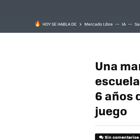
HOY SE HABLA DE
Mercado Libre
IA
Sa
Una mam
escuela
6 años d
juego
Sin comentarios