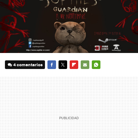
4 comentarios
FACEBOOK
TWITTER
FLIPBOARD
E-
WHATSAPP
MAIL