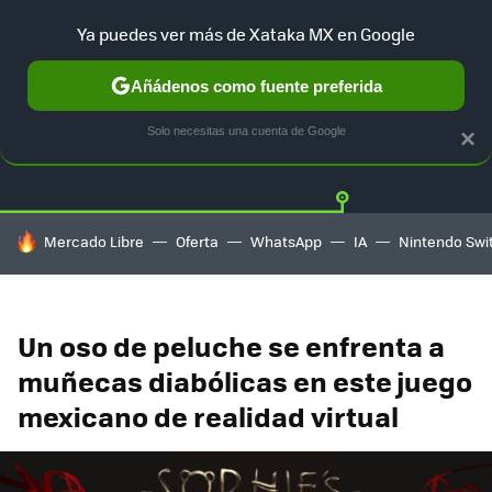
Ya puedes ver más de Xataka MX en Google
Añádenos como fuente preferida
Twitter
Fa
PLAYSTATION
XBOX
NINTENDO
Solo necesitas una cuenta de Google
×
HOY SE HABLA DE
Mercado Libre
Oferta
WhatsApp
IA
Nintendo Swi
Un oso de peluche se enfrenta a
muñecas diabólicas en este juego
mexicano de realidad virtual