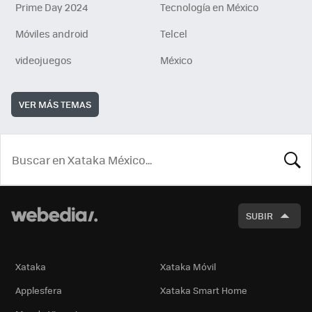
Prime Day 2024
Tecnología en México
Móviles android
Telcel
videojuegos
México
VER MÁS TEMAS
BUSCA
SUBIR
Xataka
Xataka Móvil
Applesfera
Xataka Smart Home