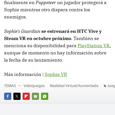
finalmente en
Puppeteer
un jugador protegerá a
Sophie mientras otro dispara contra los
enemigos.
Sophie's Guardian
se estrenará en HTC Vive y
Steam VR en octubre próximo
. También se
menciona su disponibilidad para
PlayStation VR
,
aunque de momento no hay información sobre
la fecha de su lanzamiento.
Más información |
Sophie VR
TEMAS
Videojuegos
Realidad Virtual/Aumentada
Jueg
FACEBOOK
TWITTER
FLIPBOARD
E-
WHATSAPP
MAIL