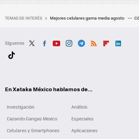
TEMAS DE INTERÉS
Mejores celulares gama media agosto
Có
Síguenos
Twit
Fac
You
Inst
Tele
RSS
Flip
Link
ter
ebo
tub
agr
gra
boa
edI
Tikt
ok
e
am
m
rd
n
ok
En Xataka México hablamos de...
Investigación
Análisis
Cazando Gangas Mexico
Especiales
Celulares y Smartphones
Aplicaciones