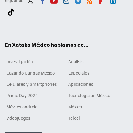
Síguenos
Twit
Fac
You
Inst
Tele
RSS
Flip
Link
ter
ebo
tub
agr
gra
boa
edI
Tikt
ok
e
am
m
rd
n
ok
En Xataka México hablamos de...
Investigación
Análisis
Cazando Gangas Mexico
Especiales
Celulares y Smartphones
Aplicaciones
Prime Day 2024
Tecnología en México
Móviles android
México
videojuegos
Telcel