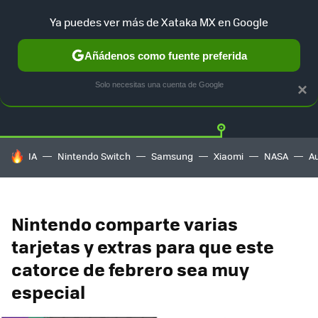
Ya puedes ver más de Xataka MX en Google
Añádenos como fuente preferida
Twitter
Fa
PLAYSTATION
XBOX
NINTENDO
Solo necesitas una cuenta de Google
×
HOY SE HABLA DE
IA
Nintendo Switch
Samsung
Xiaomi
NASA
A
Nintendo comparte varias
tarjetas y extras para que este
catorce de febrero sea muy
especial