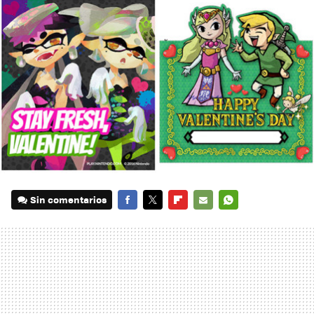
Sin comentarios
FACEBOOK
TWITTER
FLIPBOARD
E-
WHATSAPP
MAIL