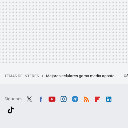
TEMAS DE INTERÉS
Mejores celulares gama media agosto
Có
Síguenos
Twit
Fac
You
Inst
Tele
RSS
Flip
Link
ter
ebo
tub
agr
gra
boa
edI
Tikt
ok
e
am
m
rd
n
ok