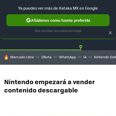
Ya puedes ver más de Xataka MX en Google
Añádenos como fuente preferida
Twitter
Fa
PLAYSTATION
XBOX
NINTENDO
Solo necesitas una cuenta de Google
×
HOY SE HABLA DE
Mercado Libre
Oferta
WhatsApp
IA
Nintendo Swi
Nintendo empezará a vender
contenido descargable