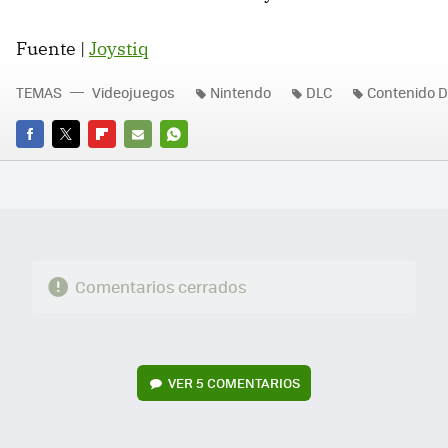
Fuente |
Joystiq
TEMAS
Videojuegos
Nintendo
DLC
Contenido 
FACEBOOK
TWITTER
FLIPBOARD
E-
WHATSAPP
MAIL
Comentarios cerrados
VER
5 COMENTARIOS