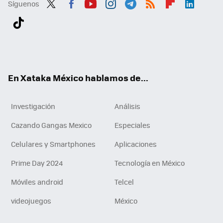
Síguenos
Twit
Fac
You
Inst
Tele
RSS
Flip
Link
ter
ebo
tub
agr
gra
boa
edI
Tikt
ok
e
am
m
rd
n
ok
En Xataka México hablamos de...
Investigación
Análisis
Cazando Gangas Mexico
Especiales
Celulares y Smartphones
Aplicaciones
Prime Day 2024
Tecnología en México
Móviles android
Telcel
videojuegos
México