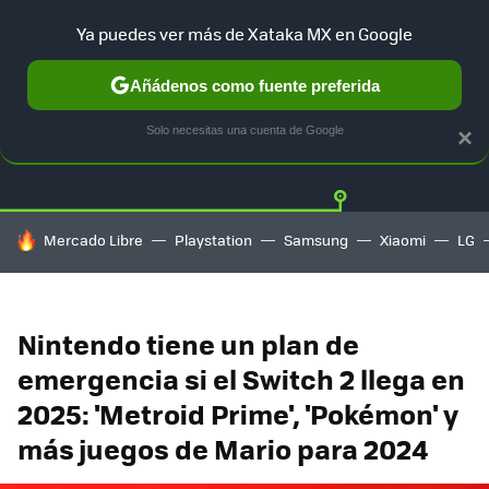
Ya puedes ver más de Xataka MX en Google
Añádenos como fuente preferida
Twitter
Fa
PLAYSTATION
XBOX
NINTENDO
Solo necesitas una cuenta de Google
×
HOY SE HABLA DE
Mercado Libre
Playstation
Samsung
Xiaomi
LG
Nintendo tiene un plan de
emergencia si el Switch 2 llega en
2025: 'Metroid Prime', 'Pokémon' y
más juegos de Mario para 2024