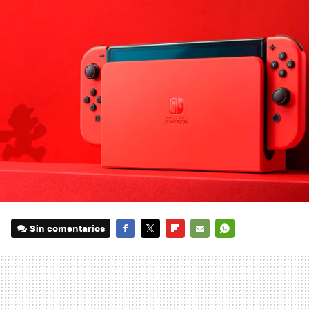
Sin comentarios
FACEBOOK
TWITTER
FLIPBOARD
E-
WHATSAPP
MAIL