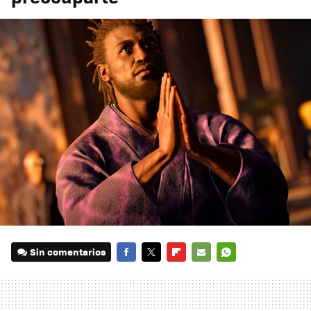
Sin comentarios
FACEBOOK
TWITTER
FLIPBOARD
E-
WHATSAPP
MAIL