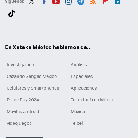
Síguenos
Twit
Fac
You
Inst
Tele
RSS
Flip
Link
ter
ebo
tub
agr
gra
boa
edI
Tikt
ok
e
am
m
rd
n
ok
En Xataka México hablamos de...
Investigación
Análisis
Cazando Gangas Mexico
Especiales
Celulares y Smartphones
Aplicaciones
Prime Day 2024
Tecnología en México
Móviles android
México
videojuegos
Telcel