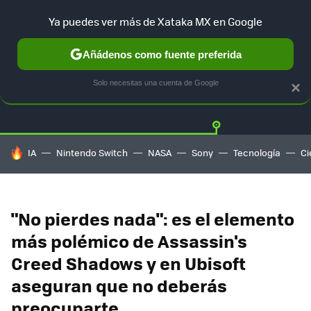
Ya puedes ver más de Xataka MX en Google
Añádenos como fuente preferida
Twitter
Fa
PLAYSTATION
XBOX
NINTENDO
Solo necesitas una cuenta de Google
×
HOY SE HABLA DE
IA
Nintendo Switch
NASA
Sony
Tecnología
Ci
"No pierdes nada": es el elemento
más polémico de Assassin's
Creed Shadows y en Ubisoft
aseguran que no deberás
preocuparte