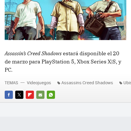
Assassin’s Creed Shadows
estará disponible el 20
de marzo para PlayStation 5, Xbox Series X|S, y
PC.
TEMAS
Videojuegos
Assassins Creed Shadows
Ubi
FACEBOOK
TWITTER
FLIPBOARD
E-
WHATSAPP
MAIL