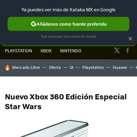
Ya puedes ver más de Xataka MX en Google
MENÚ
NUEVO
Añádenos como fuente preferida
Solo necesitas una cuenta de Google
×
Twitter
Fa
PLAYSTATION
XBOX
NINTENDO
HOY SE HABLA DE
Mercado Libre
Oferta
IA
Playstation
Huawei
Nuevo Xbox 360 Edición Especial
Star Wars