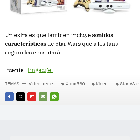
Un extra es que también incluye
sonidos
característicos
de Star Wars que a los fans
seguro les encantará.
Fuente |
Engadget
TEMAS
Videojuegos
Xbox 360
Kinect
Star War
FACEBOOK
TWITTER
FLIPBOARD
E-
WHATSAPP
MAIL