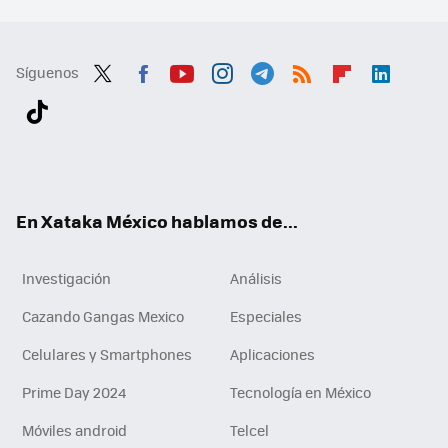
Síguenos
Twit
Fac
You
Inst
Tele
RSS
Flip
Link
ter
ebo
tub
agr
gra
boa
edI
Tikt
ok
e
am
m
rd
n
ok
En Xataka México hablamos de...
Investigación
Análisis
Cazando Gangas Mexico
Especiales
Celulares y Smartphones
Aplicaciones
Prime Day 2024
Tecnología en México
Móviles android
Telcel