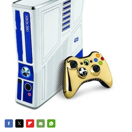
FACEBOOK
TWITTER
FLIPBOARD
E-
WHATSAPP