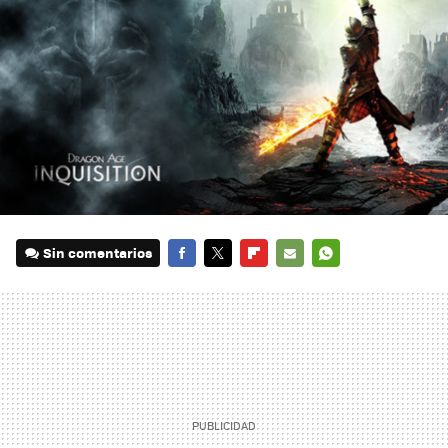
Sin comentarios
FACEBOOK
TWITTER
FLIPBOARD
E-
WHATSAPP
MAIL