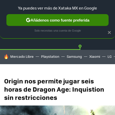
Ya puedes ver más de Xataka MX en Google
Añádenos como fuente preferida
Twitter
Fa
PLAYSTATION
XBOX
NINTENDO
Solo necesitas una cuenta de Google
×
HOY SE HABLA DE
Mercado Libre
Playstation
Samsung
Xiaomi
LG
Origin nos permite jugar seis
horas de Dragon Age: Inquistion
sin restricciones