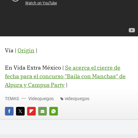
Vía |
Origin
|
En Vida Extra México |
Se acerca el cierre de
fecha para el concurso "Baila con Manchas" de
Alpura y Campus Party
‏|
TEMAS
Videojuegos
videojuegos
FACEBOOK
TWITTER
FLIPBOARD
E-
WHATSAPP
MAIL