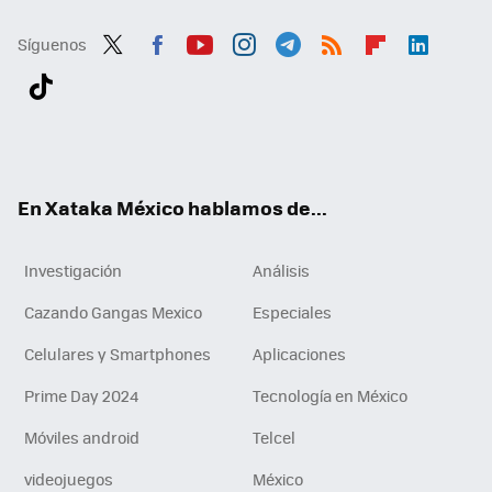
Síguenos
Twit
Fac
You
Inst
Tele
RSS
Flip
Link
ter
ebo
tub
agr
gra
boa
edI
Tikt
ok
e
am
m
rd
n
ok
En Xataka México hablamos de...
Investigación
Análisis
Cazando Gangas Mexico
Especiales
Celulares y Smartphones
Aplicaciones
Prime Day 2024
Tecnología en México
Móviles android
Telcel
videojuegos
México