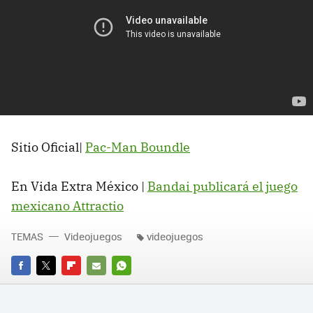
Sitio Oficial|
Pac-Man Boundle
En Vida Extra México |
Bandai publicará el juego
mexicano Attractio
TEMAS
Videojuegos
videojuegos
FACEBOOK
TWITTER
FLIPBOARD
E-
WHATSAPP
MAIL