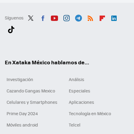
Síguenos
Twit
Fac
You
Inst
Tele
RSS
Flip
Link
ter
ebo
tub
agr
gra
boa
edI
Tikt
ok
e
am
m
rd
n
ok
En Xataka México hablamos de...
Investigación
Análisis
Cazando Gangas Mexico
Especiales
Celulares y Smartphones
Aplicaciones
Prime Day 2024
Tecnología en México
Móviles android
Telcel