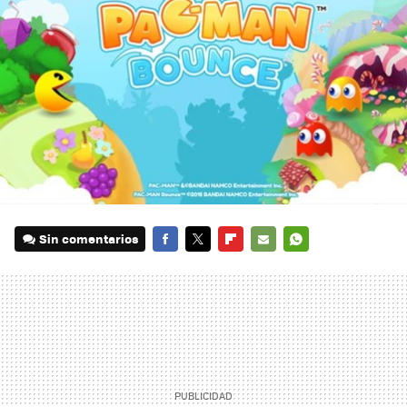
Sin comentarios
FACEBOOK
TWITTER
FLIPBOARD
E-
WHATSAPP
MAIL