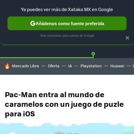
Ya puedes ver más de Xataka MX en Google
Añádenos como fuente preferida
Twitter
Fa
PLAYSTATION
XBOX
NINTENDO
Solo necesitas una cuenta de Google
×
HOY SE HABLA DE
Mercado Libre
Oferta
IA
Playstation
Huawei
Pac-Man entra al mundo de
caramelos con un juego de puzle
para iOS