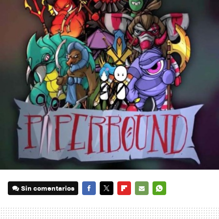
Sin comentarios
FACEBOOK
TWITTER
FLIPBOARD
E-
WHATSAPP
MAIL