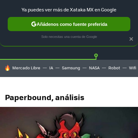
Ya puedes ver más de Xataka MX en Google
Añádenos como fuente preferida
Twitter
Fa
PLAYSTATION
XBOX
NINTENDO
Solo necesitas una cuenta de Google
×
HOY SE HABLA DE
Mercado Libre
IA
Samsung
NASA
Robot
Wifi
Paperbound, análisis