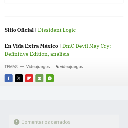
Sitio Oficial |
Dissident Logic
En Vida Extra México |
DmC Devil May Cry:
Definitive Edition, análisis
TEMAS
Videojuegos
videojuegos
FACEBOOK
TWITTER
FLIPBOARD
E-
WHATSAPP
MAIL
Comentarios cerrados