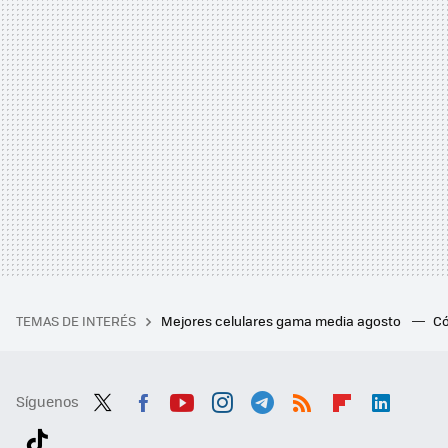
TEMAS DE INTERÉS
Mejores celulares gama media agosto
Có
Síguenos
Twit
Fac
You
Inst
Tele
RSS
Flip
Link