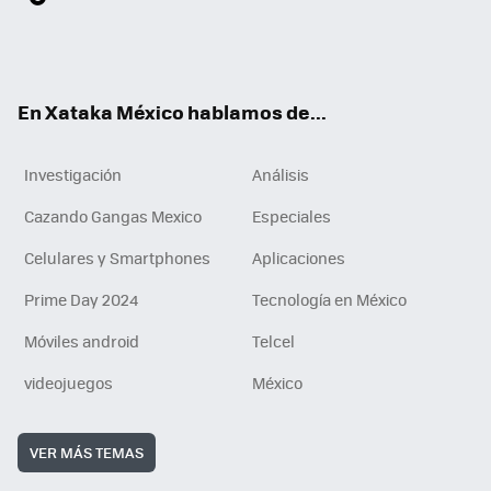
ter
ebo
tub
agr
gra
boa
edI
Tikt
ok
e
am
m
rd
n
ok
En Xataka México hablamos de...
Investigación
Análisis
Cazando Gangas Mexico
Especiales
Celulares y Smartphones
Aplicaciones
Prime Day 2024
Tecnología en México
Móviles android
Telcel
videojuegos
México
VER MÁS TEMAS