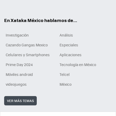
ok
e
am
m
rd
n
ok
En Xataka México hablamos de...
Investigación
Análisis
Cazando Gangas Mexico
Especiales
Celulares y Smartphones
Aplicaciones
Prime Day 2024
Tecnología en México
Móviles android
Telcel
videojuegos
México
VER MÁS TEMAS