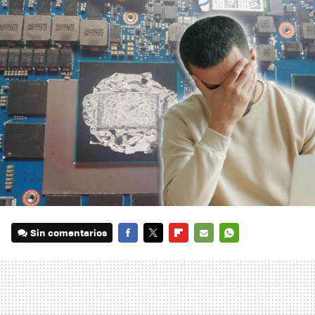
Sin comentarios
FACEBOOK
TWITTER
FLIPBOARD
E-
WHATSAPP
MAIL