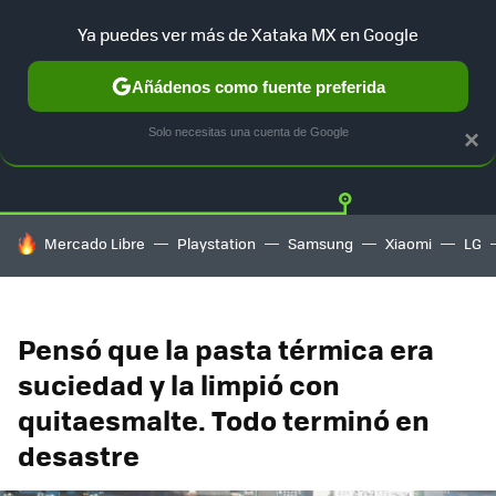
Ya puedes ver más de Xataka MX en Google
Añádenos como fuente preferida
Twitter
Fa
PLAYSTATION
XBOX
NINTENDO
Solo necesitas una cuenta de Google
×
HOY SE HABLA DE
Mercado Libre
Playstation
Samsung
Xiaomi
LG
Pensó que la pasta térmica era
suciedad y la limpió con
quitaesmalte. Todo terminó en
desastre