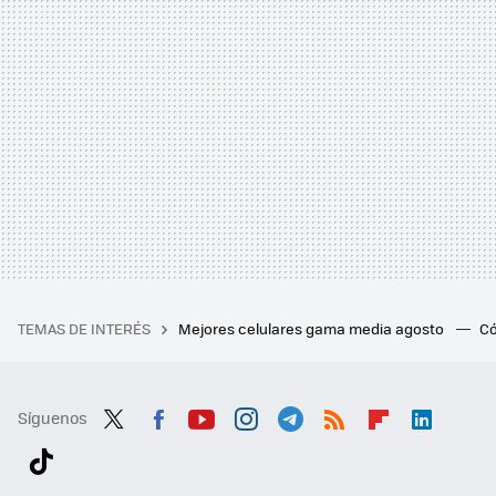
TEMAS DE INTERÉS
Mejores celulares gama media agosto
Có
Síguenos
Twit
Fac
You
Inst
Tele
RSS
Flip
Link
ter
ebo
tub
agr
gra
boa
edI
Tikt