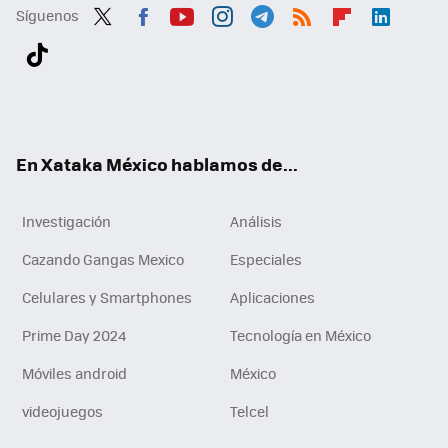
Síguenos
Twit
Fac
You
Inst
Tele
RSS
Flip
Link
ter
ebo
tub
agr
gra
boa
edI
Tikt
ok
e
am
m
rd
n
ok
En Xataka México hablamos de...
Investigación
Análisis
Cazando Gangas Mexico
Especiales
Celulares y Smartphones
Aplicaciones
Prime Day 2024
Tecnología en México
Móviles android
México
videojuegos
Telcel