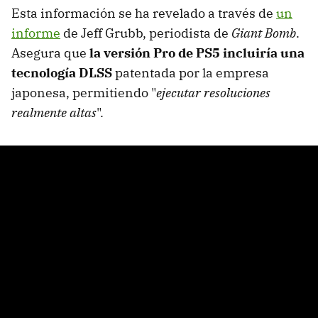
Esta información se ha revelado a través de
un
informe
de Jeff Grubb, periodista de
Giant Bomb
.
Asegura que
la versión Pro de PS5 incluiría una
tecnología DLSS
patentada por la empresa
japonesa, permitiendo "
ejecutar resoluciones
realmente altas
".