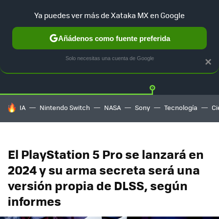
Ya puedes ver más de Xataka MX en Google
Añádenos como fuente preferida
Twitter
Fa
PLAYSTATION
XBOX
NINTENDO
Solo necesitas una cuenta de Google
×
HOY SE HABLA DE
IA
Nintendo Switch
NASA
Sony
Tecnología
Ci
El PlayStation 5 Pro se lanzará en
2024 y su arma secreta será una
versión propia de DLSS, según
informes