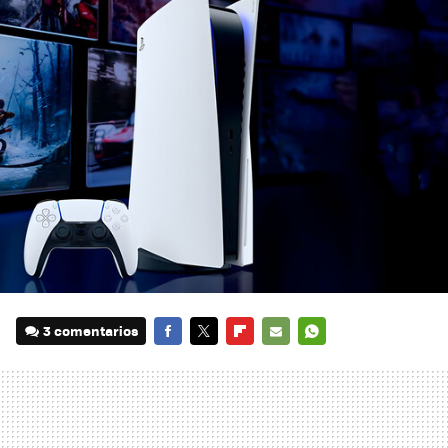
3 comentarios
FACEBOOK
TWITTER
FLIPBOARD
E-
WHATSAPP
MAIL