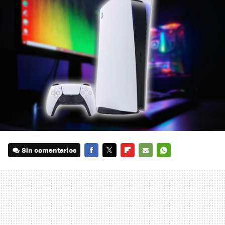
Sin comentarios
FACEBOOK
TWITTER
FLIPBOARD
E-
WHATSAPP
MAIL