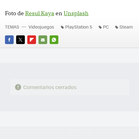
Foto de
Resul Kaya
en
Unsplash
TEMAS
Videojuegos
PlayStation 5
PC
Steam
FACEBOOK
TWITTER
FLIPBOARD
E-
WHATSAPP
MAIL
Comentarios cerrados