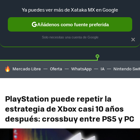
Ya puedes ver más de Xataka MX en Google
Añádenos como fuente preferida
Twitter
Fa
PLAYSTATION
XBOX
NINTENDO
Solo necesitas una cuenta de Google
×
HOY SE HABLA DE
Mercado Libre
Oferta
WhatsApp
IA
Nintendo Swi
PlayStation puede repetir la
estrategia de Xbox casi 10 años
después: crossbuy entre PS5 y PC