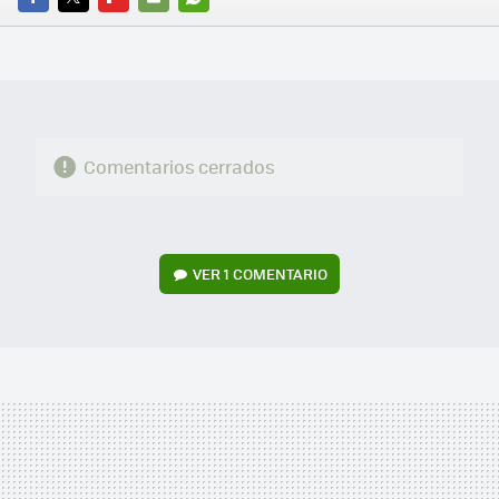
FACEBOOK
TWITTER
FLIPBOARD
E-
WHATSAPP
MAIL
Comentarios cerrados
VER
1 COMENTARIO