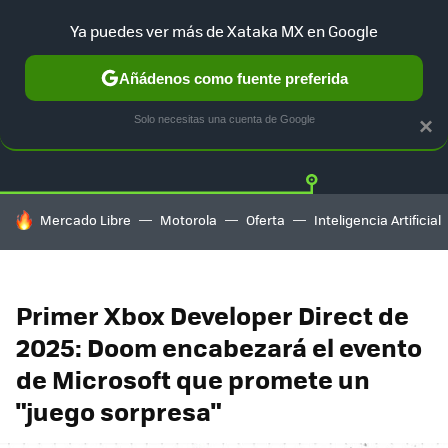
Ya puedes ver más de Xataka MX en Google
Añádenos como fuente preferida
Twitter
Fa
PLAYSTATION
XBOX
NINTENDO
Solo necesitas una cuenta de Google
×
HOY SE HABLA DE
Mercado Libre
Motorola
Oferta
Inteligencia Artificial
Primer Xbox Developer Direct de
2025: Doom encabezará el evento
de Microsoft que promete un
"juego sorpresa"