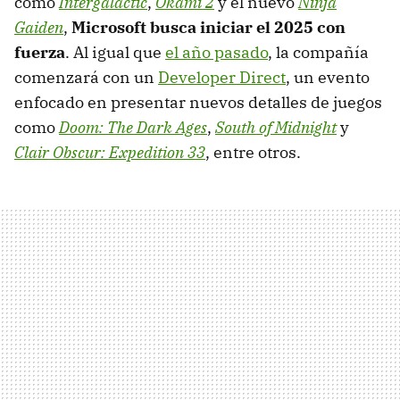
como
Intergalactic
,
Okami 2
y el nuevo
Ninja
Gaiden
,
Microsoft busca iniciar el 2025 con
fuerza
. Al igual que
el año pasado
, la compañía
comenzará con un
Developer Direct
, un evento
enfocado en presentar nuevos detalles de juegos
como
Doom: The Dark Ages
,
South of Midnight
y
Clair Obscur: Expedition 33
, entre otros.