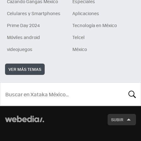
Cazando Gangas Mexico
Especiales
Celulares y Smartphones
Aplicaciones
Prime Day 2024
Tecnología en México
Móviles android
Telcel
videojuegos
México
VER MÁS TEMAS
BUSCA
SUBIR