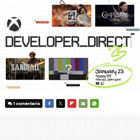
1 comentario
FACEBOOK
TWITTER
FLIPBOARD
E-
WHATSAPP
MAIL