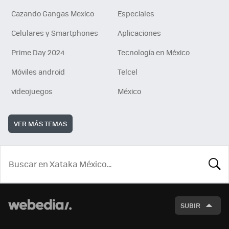
Cazando Gangas Mexico
Especiales
Celulares y Smartphones
Aplicaciones
Prime Day 2024
Tecnología en México
Móviles android
Telcel
videojuegos
México
VER MÁS TEMAS
BUSCA
SUBIR