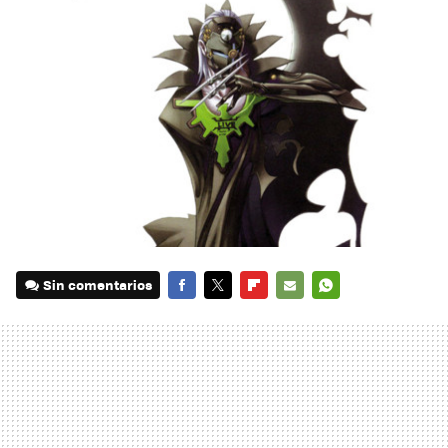
Sin comentarios
FACEBOOK
TWITTER
FLIPBOARD
E-
WHATSAPP
MAIL