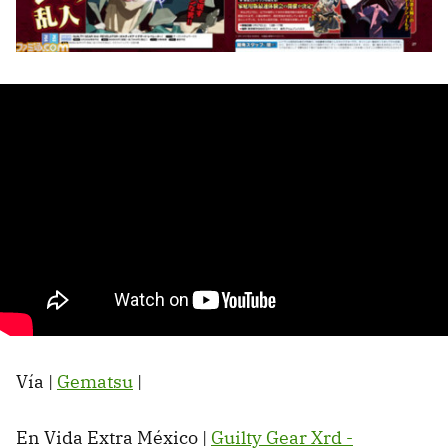
Vía |
Gematsu
|
En Vida Extra México |
Guilty Gear Xrd -