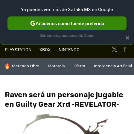
Ya puedes ver más de Xataka MX en Google
MENÚ
NUEVO
Añádenos como fuente preferida
Solo necesitas una cuenta de Google
×
Twitter
Fa
PLAYSTATION
XBOX
NINTENDO
HOY SE HABLA DE
Mercado Libre
Motorola
Oferta
Inteligencia Artificial
Raven será un personaje jugable
en Guilty Gear Xrd -REVELATOR-