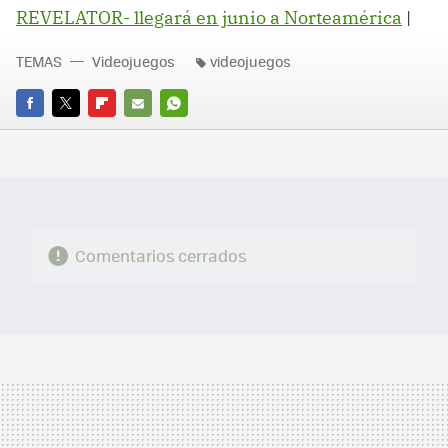
REVELATOR- llegará en junio a Norteamérica
|
TEMAS
Videojuegos
videojuegos
FACEBOOK
TWITTER
FLIPBOARD
E-
WHATSAPP
MAIL
Comentarios cerrados