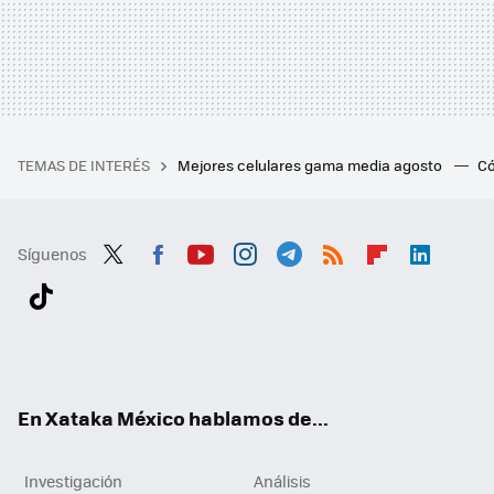
TEMAS DE INTERÉS
Mejores celulares gama media agosto
Có
Síguenos
Twit
Fac
You
Inst
Tele
RSS
Flip
Link
ter
ebo
tub
agr
gra
boa
edI
Tikt
ok
e
am
m
rd
n
ok
En Xataka México hablamos de...
Investigación
Análisis