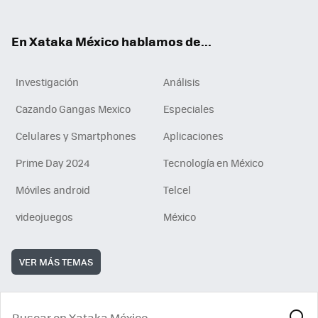
ok
e
am
m
rd
n
ok
En Xataka México hablamos de...
Investigación
Análisis
Cazando Gangas Mexico
Especiales
Celulares y Smartphones
Aplicaciones
Prime Day 2024
Tecnología en México
Móviles android
Telcel
videojuegos
México
VER MÁS TEMAS