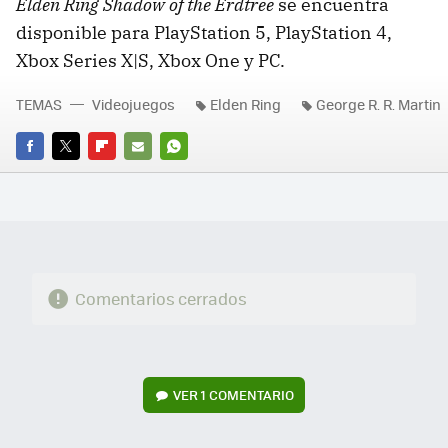
Elden Ring Shadow of the Erdtree
se encuentra
disponible para PlayStation 5, PlayStation 4,
Xbox Series X|S, Xbox One y PC.
TEMAS
Videojuegos
Elden Ring
George R. R. Martin
FACEBOOK
TWITTER
FLIPBOARD
E-
WHATSAPP
MAIL
Comentarios cerrados
VER
1 COMENTARIO