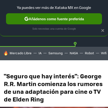
Ya puedes ver más de Xataka MX en Google
Añádenos como fuente preferida
Twitter
Fa
PLAYSTATION
XBOX
NINTENDO
Solo necesitas una cuenta de Google
×
HOY SE HABLA DE
Mercado Libre
IA
Samsung
NASA
Robot
Wifi
"Seguro que hay interés": George
R.R. Martin comienza los rumores
de una adaptación para cine o TV
de Elden Ring