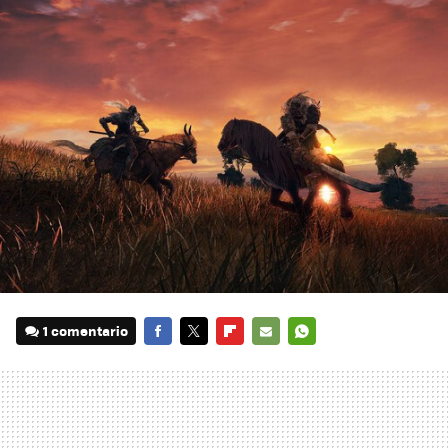
1 comentario
FACEBOOK
TWITTER
FLIPBOARD
E-
WHATSAPP
MAIL