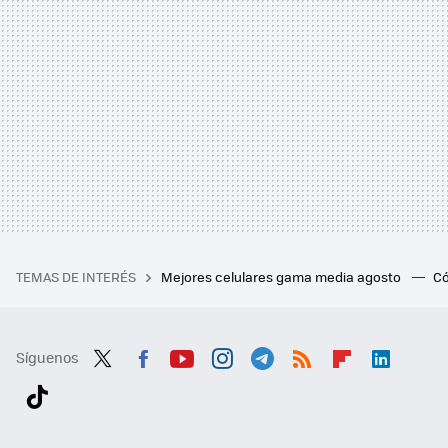
TEMAS DE INTERÉS
Mejores celulares gama media agosto
Có
Síguenos
Twit
Fac
You
Inst
Tele
RSS
Flip
Link
ter
ebo
tub
agr
gra
boa
edI
Tikt