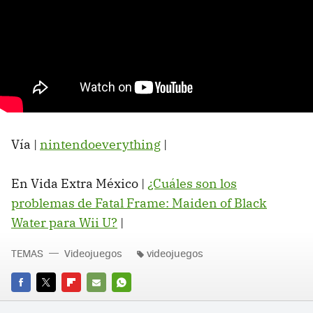
Vía |
nintendoeverything
|
En Vida Extra México |
¿Cuáles son los
problemas de Fatal Frame: Maiden of Black
Water para Wii U?
‏|
TEMAS
Videojuegos
videojuegos
FACEBOOK
TWITTER
FLIPBOARD
E-
WHATSAPP