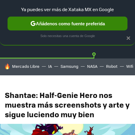
Ya puedes ver más de Xataka MX en Google
Añádenos como fuente preferida
Twitter
Fa
PLAYSTATION
XBOX
NINTENDO
Solo necesitas una cuenta de Google
×
HOY SE HABLA DE
Mercado Libre
IA
Samsung
NASA
Robot
Wifi
Shantae: Half-Genie Hero nos
muestra más screenshots y arte y
sigue luciendo muy bien