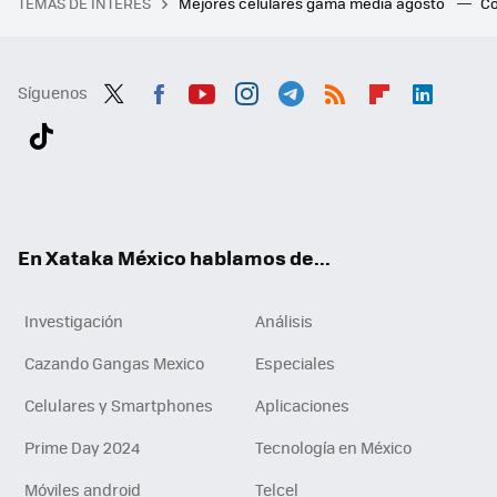
TEMAS DE INTERÉS
Mejores celulares gama media agosto
Có
Síguenos
Twit
Fac
You
Inst
Tele
RSS
Flip
Link
ter
ebo
tub
agr
gra
boa
edI
Tikt
ok
e
am
m
rd
n
ok
En Xataka México hablamos de...
Investigación
Análisis
Cazando Gangas Mexico
Especiales
Celulares y Smartphones
Aplicaciones
Prime Day 2024
Tecnología en México
Móviles android
Telcel