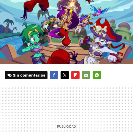
Sin comentarios
FACEBOOK
TWITTER
FLIPBOARD
E-
WHATSAPP
MAIL