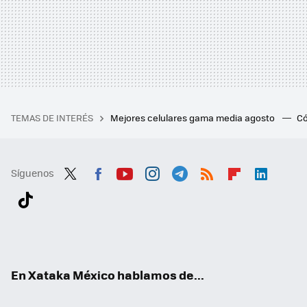
TEMAS DE INTERÉS
Mejores celulares gama media agosto
Có
Síguenos
Twit
Fac
You
Inst
Tele
RSS
Flip
Link
ter
ebo
tub
agr
gra
boa
edI
Tikt
ok
e
am
m
rd
n
ok
En Xataka México hablamos de...