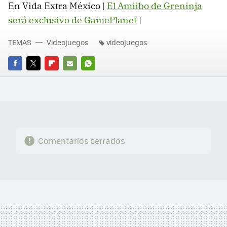
En Vida Extra México |
El Amiibo de Greninja
será exclusivo de GamePlanet
‏|
TEMAS
Videojuegos
videojuegos
FACEBOOK
TWITTER
FLIPBOARD
E-
WHATSAPP
MAIL
Comentarios cerrados