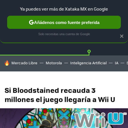
Ya puedes ver más de Xataka MX en Google
Añádenos como fuente preferida
Twitter
Fa
PLAYSTATION
XBOX
NINTENDO
Solo necesitas una cuenta de Google
×
HOY SE HABLA DE
Mercado Libre
Motorola
Inteligencia Artificial
IA
Si Bloodstained recauda 3
millones el juego llegaría a Wii U