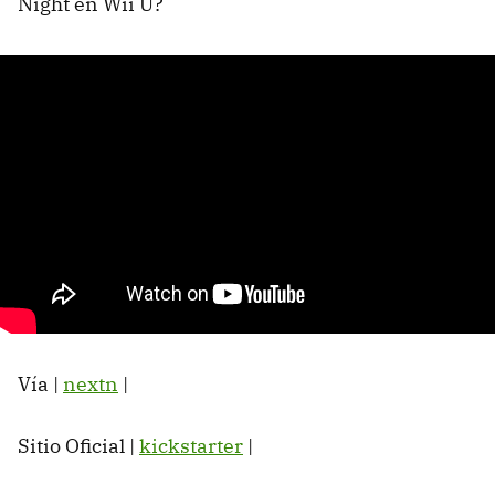
Night en Wii U?
Vía |
nextn
|
Sitio Oficial |
kickstarter
|