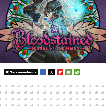
Sin comentarios
FACEBOOK
TWITTER
FLIPBOARD
E-
WHATSAPP
MAIL