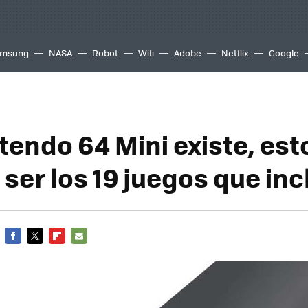
msung
NASA
Robot
Wifi
Adobe
Netflix
Google
ntendo 64 Mini existe, est
ser los 19 juegos que inc
FACEBOOK
TWITTER
FLIPBOARD
E-
MAIL