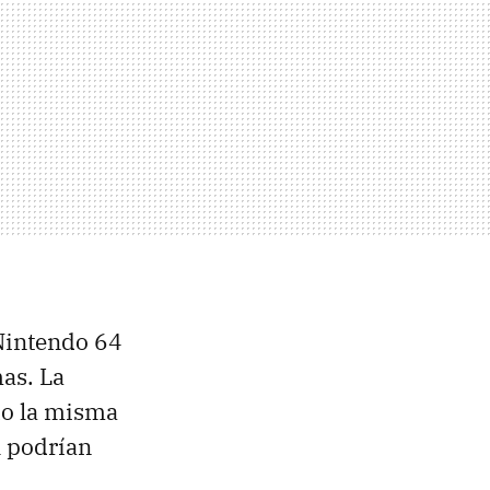
Nintendo 64
mas. La
do la misma
l podrían