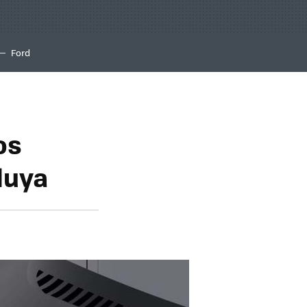
Ford
os
luya