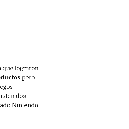
a que lograron
oductos
pero
uegos
isten dos
rado Nintendo