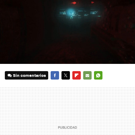
Sin comentarios
FACEBOOK
TWITTER
FLIPBOARD
E-
WHATSAPP
MAIL