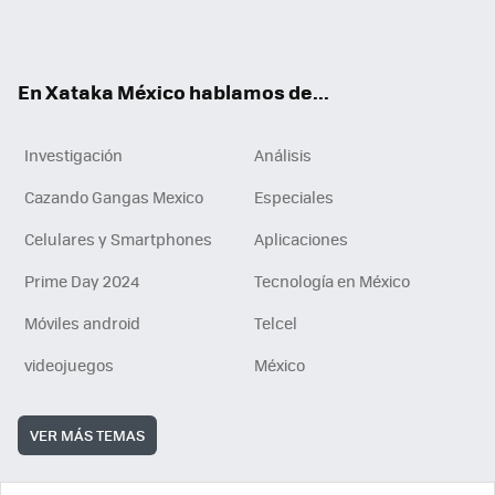
Tikt
ok
e
am
m
rd
n
ok
En Xataka México hablamos de...
Investigación
Análisis
Cazando Gangas Mexico
Especiales
Celulares y Smartphones
Aplicaciones
Prime Day 2024
Tecnología en México
Móviles android
Telcel
videojuegos
México
VER MÁS TEMAS