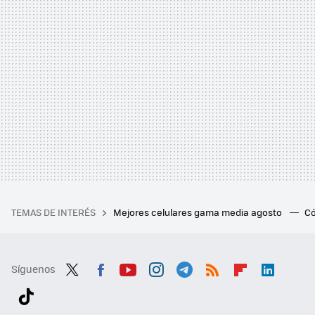
TEMAS DE INTERÉS
Mejores celulares gama media agosto
Có
Síguenos
Twit
Fac
You
Inst
Tele
RSS
Flip
Link
ter
ebo
tub
agr
gra
boa
edI