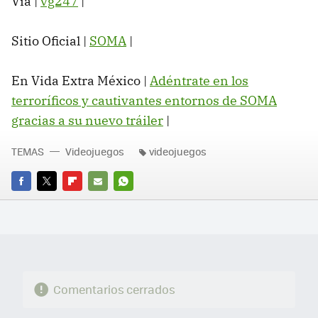
Vía |
vg247
|
Sitio Oficial |
SOMA
|
En Vida Extra México |
Adéntrate en los
terroríficos y cautivantes entornos de SOMA
gracias a su nuevo tráiler
‏|
TEMAS
Videojuegos
videojuegos
FACEBOOK
TWITTER
FLIPBOARD
E-
WHATSAPP
MAIL
Comentarios cerrados