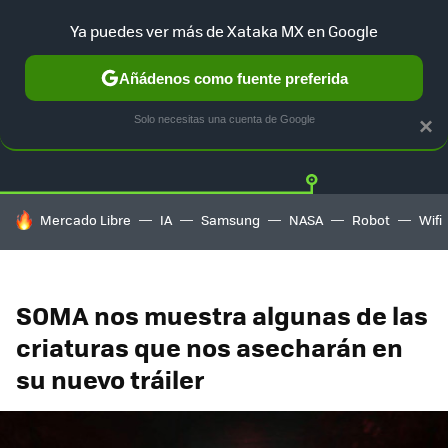
Ya puedes ver más de Xataka MX en Google
Añádenos como fuente preferida
Twitter
Fa
PLAYSTATION
XBOX
NINTENDO
Solo necesitas una cuenta de Google
×
HOY SE HABLA DE
Mercado Libre
IA
Samsung
NASA
Robot
Wifi
SOMA nos muestra algunas de las
criaturas que nos asecharán en
su nuevo tráiler