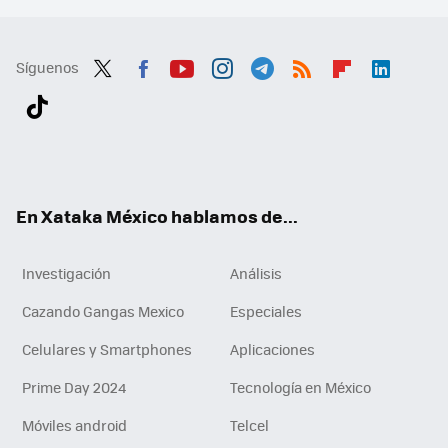
Síguenos
Twit
Fac
You
Inst
Tele
RSS
Flip
Link
ter
ebo
tub
agr
gra
boa
edI
Tikt
ok
e
am
m
rd
n
ok
En Xataka México hablamos de...
Investigación
Análisis
Cazando Gangas Mexico
Especiales
Celulares y Smartphones
Aplicaciones
Prime Day 2024
Tecnología en México
Móviles android
Telcel