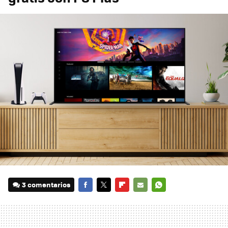
3 comentarios
FACEBOOK
TWITTER
FLIPBOARD
E-
WHATSAPP
MAIL