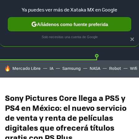
Ya puedes ver más de Xataka MX en Google
Añádenos como fuente preferida
Twitter
Fa
PLAYSTATION
XBOX
NINTENDO
Solo necesitas una cuenta de Google
×
HOY SE HABLA DE
Mercado Libre
IA
Samsung
NASA
Robot
Wifi
Sony Pictures Core llega a PS5 y
PS4 en México: el nuevo servicio
de venta y renta de películas
digitales que ofrecerá títulos
gratis con PS Plus