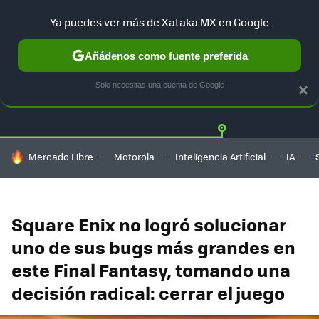
Ya puedes ver más de Xataka MX en Google
Añádenos como fuente preferida
Twitter
Fa
PLAYSTATION
XBOX
NINTENDO
Solo necesitas una cuenta de Google
×
HOY SE HABLA DE
Mercado Libre
Motorola
Inteligencia Artificial
IA
Square Enix no logró solucionar
uno de sus bugs más grandes en
este Final Fantasy, tomando una
decisión radical: cerrar el juego