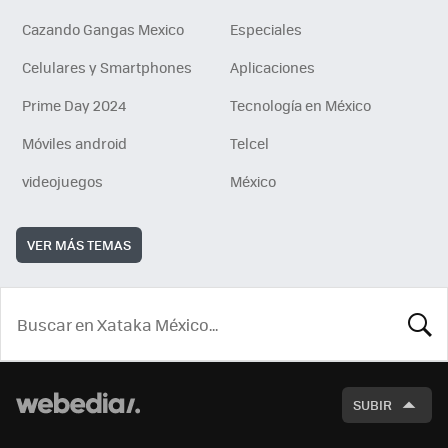
Cazando Gangas Mexico
Especiales
Celulares y Smartphones
Aplicaciones
Prime Day 2024
Tecnología en México
Móviles android
Telcel
videojuegos
México
VER MÁS TEMAS
BUSCA
SUBIR