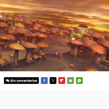
Sin comentarios
FACEBOOK
TWITTER
FLIPBOARD
E-
WHATSAPP
MAIL