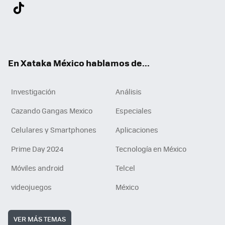
Twit
Fac
You
Inst
Tele
RSS
Flip
Link
ter
ebo
tub
agr
gra
boa
edI
Tikt
ok
e
am
m
rd
n
ok
En Xataka México hablamos de...
Investigación
Análisis
Cazando Gangas Mexico
Especiales
Celulares y Smartphones
Aplicaciones
Prime Day 2024
Tecnología en México
Móviles android
Telcel
videojuegos
México
VER MÁS TEMAS