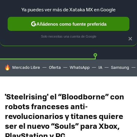
Ya puedes ver más de Xataka MX en Google
Añádenos como fuente preferida
Twitter
Fa
PLAYSTATION
XBOX
NINTENDO
Solo necesitas una cuenta de Google
×
HOY SE HABLA DE
Mercado Libre
Oferta
WhatsApp
IA
Samsung
'Steelrising' el “Bloodborne” con
robots franceses anti-
revolucionarios y titanes quiere
ser el nuevo “Souls” para Xbox,
PlayStation y PC