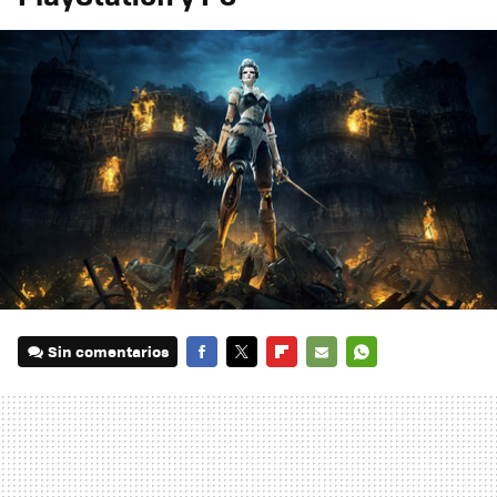
Sin comentarios
FACEBOOK
TWITTER
FLIPBOARD
E-
WHATSAPP
MAIL