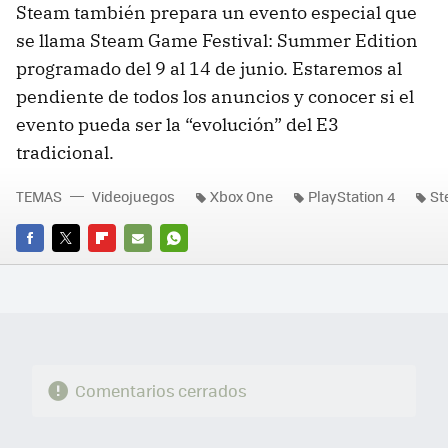
Steam también prepara un evento especial que
se llama Steam Game Festival: Summer Edition
programado del 9 al 14 de junio. Estaremos al
pendiente de todos los anuncios y conocer si el
evento pueda ser la “evolución” del E3
tradicional.
TEMAS
Videojuegos
Xbox One
PlayStation 4
St
FACEBOOK
TWITTER
FLIPBOARD
E-
WHATSAPP
MAIL
Comentarios cerrados