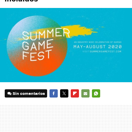
Sin comentarios
FACEBOOK
TWITTER
FLIPBOARD
E-
WHATSAPP
MAIL