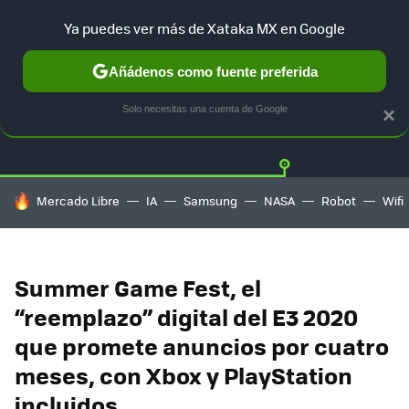
Ya puedes ver más de Xataka MX en Google
Añádenos como fuente preferida
Twitter
Fa
PLAYSTATION
XBOX
NINTENDO
Solo necesitas una cuenta de Google
×
HOY SE HABLA DE
Mercado Libre
IA
Samsung
NASA
Robot
Wifi
Summer Game Fest, el
“reemplazo” digital del E3 2020
que promete anuncios por cuatro
meses, con Xbox y PlayStation
incluidos