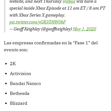
website, and next Thursday
@xbox
will have a
special inside Xbox Episode at 11 am ET / 8 am PT
with Xbox Series X gameplay.
pic.twitter.com/yGR35MW0bF
— Geoff Keighley (@geoffkeighley)
May 1, 2020
Las empresas confirmadas en la “Fase 1” del
evento son:
2K
Activision
Bandai Namco
Bethesda
Blizzard