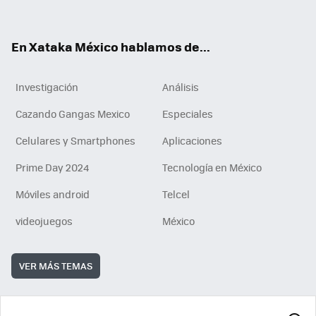
ok
e
am
m
rd
n
ok
En Xataka México hablamos de...
Investigación
Análisis
Cazando Gangas Mexico
Especiales
Celulares y Smartphones
Aplicaciones
Prime Day 2024
Tecnología en México
Móviles android
Telcel
videojuegos
México
VER MÁS TEMAS