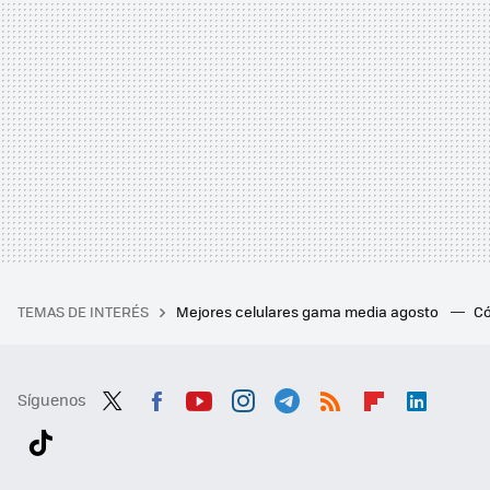
TEMAS DE INTERÉS
Mejores celulares gama media agosto
Có
Síguenos
Twit
Fac
You
Inst
Tele
RSS
Flip
Link
ter
ebo
tub
agr
gra
boa
edI
Tikt