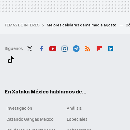
TEMAS DE INTERÉS
Mejores celulares gama media agosto
Có
Síguenos
Twit
Fac
You
Inst
Tele
RSS
Flip
Link
ter
ebo
tub
agr
gra
boa
edI
Tikt
ok
e
am
m
rd
n
ok
En Xataka México hablamos de...
Investigación
Análisis
Cazando Gangas Mexico
Especiales
Celulares y Smartphones
Aplicaciones