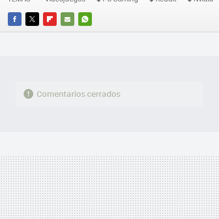
FACEBOOK
TWITTER
FLIPBOARD
E-
WHATSAPP
MAIL
Comentarios cerrados