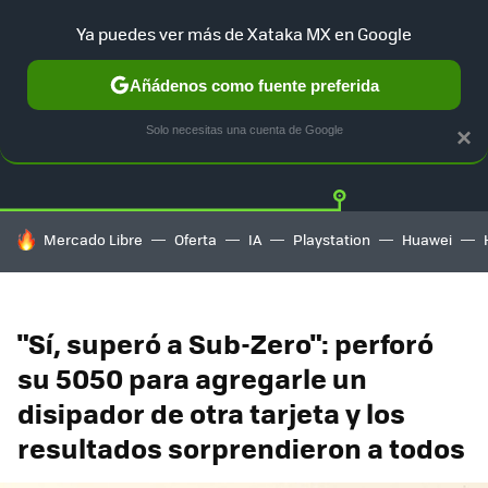
Ya puedes ver más de Xataka MX en Google
Añádenos como fuente preferida
Twitter
Fa
PLAYSTATION
XBOX
NINTENDO
Solo necesitas una cuenta de Google
×
HOY SE HABLA DE
Mercado Libre
Oferta
IA
Playstation
Huawei
"Sí, superó a Sub-Zero": perforó
su 5050 para agregarle un
disipador de otra tarjeta y los
resultados sorprendieron a todos