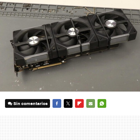
Sin comentarios
FACEBOOK
TWITTER
FLIPBOARD
E-
WHATSAPP
MAIL