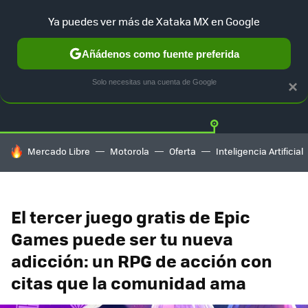
Ya puedes ver más de Xataka MX en Google
Añádenos como fuente preferida
Twitter
Fa
PLAYSTATION
XBOX
NINTENDO
Solo necesitas una cuenta de Google
×
HOY SE HABLA DE
Mercado Libre
Motorola
Oferta
Inteligencia Artificial
El tercer juego gratis de Epic
Games puede ser tu nueva
adicción: un RPG de acción con
citas que la comunidad ama