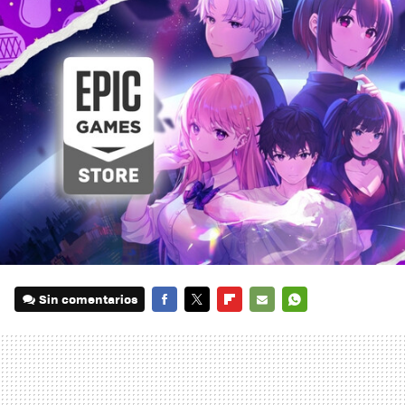
Sin comentarios
FACEBOOK
TWITTER
FLIPBOARD
E-
WHATSAPP
MAIL