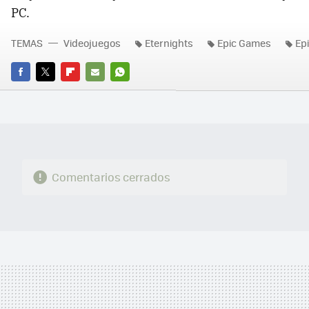
PC.
TEMAS
Videojuegos
Eternights
Epic Games
Ep
FACEBOOK
TWITTER
FLIPBOARD
E-
WHATSAPP
MAIL
Comentarios cerrados