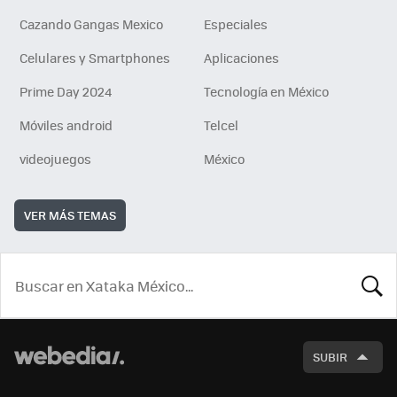
Cazando Gangas Mexico
Especiales
Celulares y Smartphones
Aplicaciones
Prime Day 2024
Tecnología en México
Móviles android
Telcel
videojuegos
México
VER MÁS TEMAS
BUSCA
SUBIR