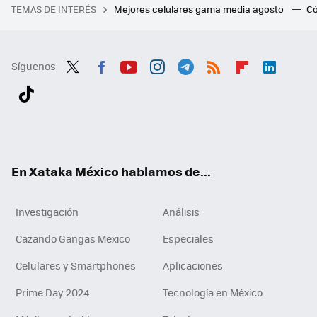
TEMAS DE INTERÉS
Mejores celulares gama media agosto
Có
Síguenos
Twit
Fac
You
Inst
Tele
RSS
Flip
Link
ter
ebo
tub
agr
gra
boa
edI
Tikt
ok
e
am
m
rd
n
ok
En Xataka México hablamos de...
Investigación
Análisis
Cazando Gangas Mexico
Especiales
Celulares y Smartphones
Aplicaciones
Prime Day 2024
Tecnología en México