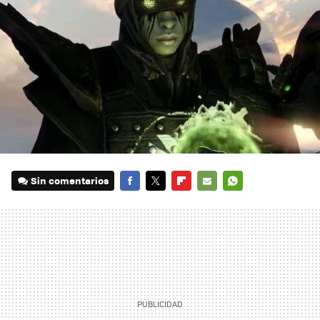
Sin comentarios
FACEBOOK
TWITTER
FLIPBOARD
E-
WHATSAPP
MAIL