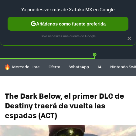
Ya puedes ver más de Xataka MX en Google
Añádenos como fuente preferida
Twitter
Fa
PLAYSTATION
XBOX
NINTENDO
Solo necesitas una cuenta de Google
×
HOY SE HABLA DE
Mercado Libre
Oferta
WhatsApp
IA
Nintendo Swi
The Dark Below, el primer DLC de
Destiny traerá de vuelta las
espadas (ACT)