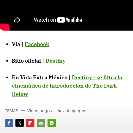
Vía |
Facebook
Sitio oficial |
Destiny
En Vida Extra México |
Destiny - se filtra la
cinemática de introducción de The Dark
Below
TEMAS
Videojuegos
videojuegos
FACEBOOK
TWITTER
FLIPBOARD
E-
WHATSAPP