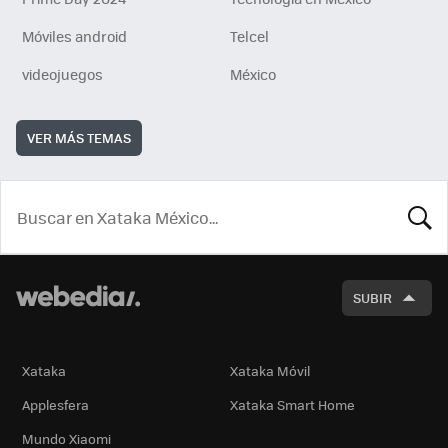
Móviles android
Telcel
videojuegos
México
VER MÁS TEMAS
BUSCA
SUBIR
Xataka
Xataka Móvil
Applesfera
Xataka Smart Home
Mundo Xiaomi