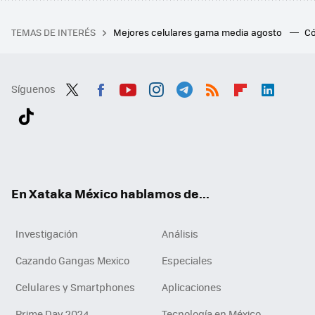
TEMAS DE INTERÉS
Mejores celulares gama media agosto
Có
Síguenos
Twit
Fac
You
Inst
Tele
RSS
Flip
Link
ter
ebo
tub
agr
gra
boa
edI
Tikt
ok
e
am
m
rd
n
ok
En Xataka México hablamos de...
Investigación
Análisis
Cazando Gangas Mexico
Especiales
Celulares y Smartphones
Aplicaciones
Prime Day 2024
Tecnología en México