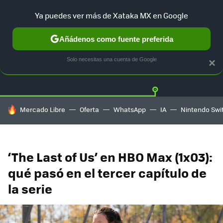
Ya puedes ver más de Xataka MX en Google
Añádenos como fuente preferida
Twitter
Fa
PLAYSTATION
XBOX
NINTENDO
Solo necesitas una cuenta de Google
×
HOY SE HABLA DE
Mercado Libre
Oferta
WhatsApp
IA
Nintendo Swi
‘The Last of Us’ en HBO Max (1x03):
qué pasó en el tercer capítulo de
la serie