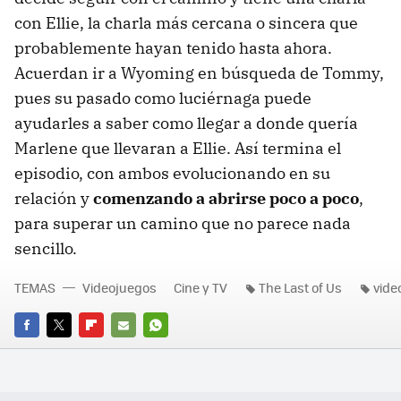
con Ellie, la charla más cercana o sincera que
probablemente hayan tenido hasta ahora.
Acuerdan ir a Wyoming en búsqueda de Tommy,
pues su pasado como luciérnaga puede
ayudarles a saber como llegar a donde quería
Marlene que llevaran a Ellie. Así termina el
episodio, con ambos evolucionando en su
relación y
comenzando a abrirse poco a poco
,
para superar un camino que no parece nada
sencillo.
TEMAS
Videojuegos
Cine y TV
The Last of Us
vide
FACEBOOK
TWITTER
FLIPBOARD
E-
WHATSAPP
MAIL