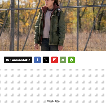
1 comentario
FACEBOOK
TWITTER
FLIPBOARD
E-
WHATSAPP
MAIL