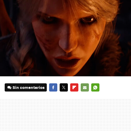
Sin comentarios
FACEBOOK
TWITTER
FLIPBOARD
E-
WHATSAPP
MAIL