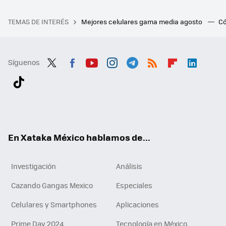
TEMAS DE INTERÉS
Mejores celulares gama media agosto
Có
Síguenos
Twit
Fac
You
Inst
Tele
RSS
Flip
Link
ter
ebo
tub
agr
gra
boa
edI
Tikt
ok
e
am
m
rd
n
ok
En Xataka México hablamos de...
Investigación
Análisis
Cazando Gangas Mexico
Especiales
Celulares y Smartphones
Aplicaciones
Prime Day 2024
Tecnología en México