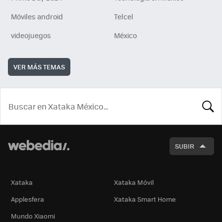
Móviles android
Telcel
videojuegos
México
VER MÁS TEMAS
BUSCA
SUBIR
Xataka
Xataka Móvil
Applesfera
Xataka Smart Home
Mundo Xiaomi