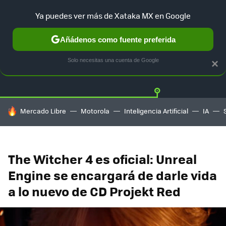
Ya puedes ver más de Xataka MX en Google
Añádenos como fuente preferida
Twitter
Fa
PLAYSTATION
XBOX
NINTENDO
Solo necesitas una cuenta de Google
×
HOY SE HABLA DE
Mercado Libre
Motorola
Inteligencia Artificial
IA
The Witcher 4 es oficial: Unreal
Engine se encargará de darle vida
a lo nuevo de CD Projekt Red