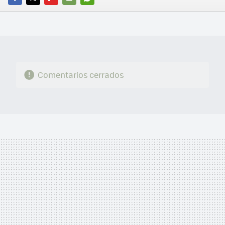
FACEBOOK
TWITTER
FLIPBOARD
E-
WHATSAPP
MAIL
Comentarios cerrados