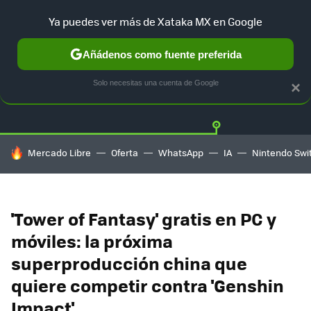
Ya puedes ver más de Xataka MX en Google
Añádenos como fuente preferida
Twitter
Fa
PLAYSTATION
XBOX
NINTENDO
Solo necesitas una cuenta de Google
×
HOY SE HABLA DE
Mercado Libre
Oferta
WhatsApp
IA
Nintendo Swi
'Tower of Fantasy' gratis en PC y
móviles: la próxima
superproducción china que
quiere competir contra 'Genshin
Impact'