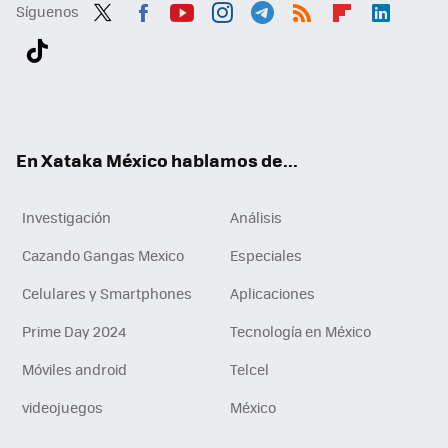
Síguenos
Twit
Fac
You
Inst
Tele
RSS
Flip
Link
ter
ebo
tub
agr
gra
boa
edI
Tikt
ok
e
am
m
rd
n
ok
En Xataka México hablamos de...
Investigación
Análisis
Cazando Gangas Mexico
Especiales
Celulares y Smartphones
Aplicaciones
Prime Day 2024
Tecnología en México
Móviles android
Telcel
videojuegos
México