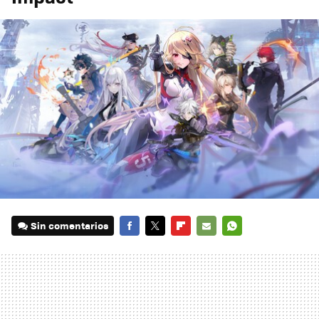
Sin comentarios
FACEBOOK
TWITTER
FLIPBOARD
E-
WHATSAPP
MAIL