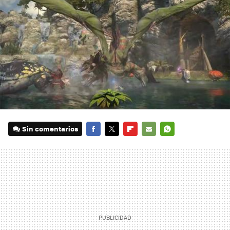
Sin comentarios
FACEBOOK
TWITTER
FLIPBOARD
E-
WHATSAPP
MAIL