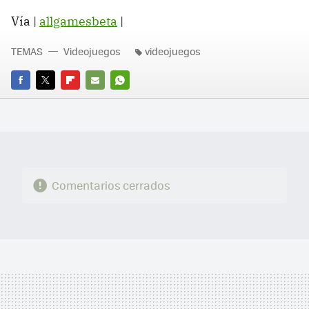
Vía |
allgamesbeta
|
TEMAS
Videojuegos
videojuegos
FACEBOOK
TWITTER
FLIPBOARD
E-
WHATSAPP
MAIL
Comentarios cerrados