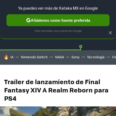
Ya puedes ver más de Xataka MX en Google
Añádenos como fuente preferida
Twitter
Fa
PLAYSTATION
XBOX
NINTENDO
Solo necesitas una cuenta de Google
×
HOY SE HABLA DE
IA
Nintendo Switch
NASA
Sony
Tecnología
Ci
Trailer de lanzamiento de Final
Fantasy XIV A Realm Reborn para
PS4