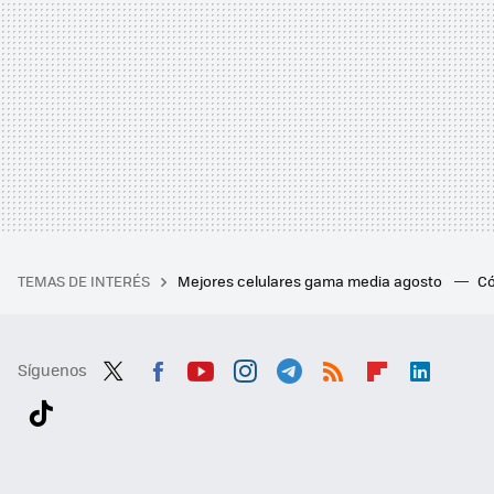
TEMAS DE INTERÉS
Mejores celulares gama media agosto
Có
Síguenos
Twit
Fac
You
Inst
Tele
RSS
Flip
Link
ter
ebo
tub
agr
gra
boa
edI
Tikt
ok
e
am
m
rd
n
ok