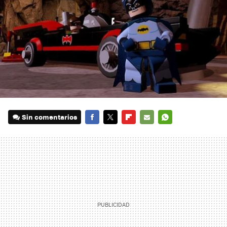
Sin comentarios
FACEBOOK
TWITTER
FLIPBOARD
E-
WHATSAPP
MAIL