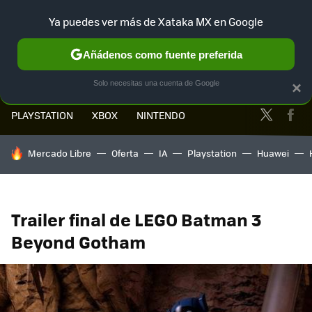
Ya puedes ver más de Xataka MX en Google
MENÚ
NUEVO
Añádenos como fuente preferida
Solo necesitas una cuenta de Google
×
Twitter
Fa
PLAYSTATION
XBOX
NINTENDO
HOY SE HABLA DE
Mercado Libre
Oferta
IA
Playstation
Huawei
Trailer final de LEGO Batman 3
Beyond Gotham