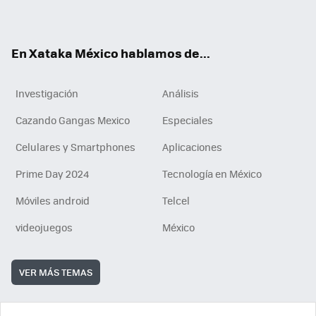
ok
e
am
m
rd
n
ok
En Xataka México hablamos de...
Investigación
Análisis
Cazando Gangas Mexico
Especiales
Celulares y Smartphones
Aplicaciones
Prime Day 2024
Tecnología en México
Móviles android
Telcel
videojuegos
México
VER MÁS TEMAS