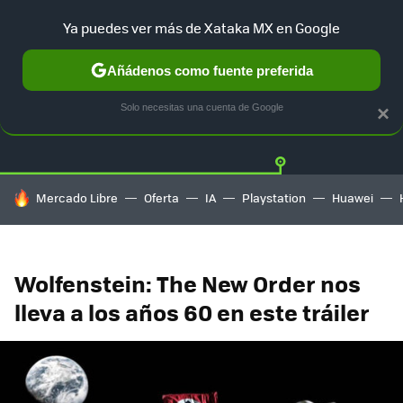
Ya puedes ver más de Xataka MX en Google
Añádenos como fuente preferida
Twitter
Fa
PLAYSTATION
XBOX
NINTENDO
Solo necesitas una cuenta de Google
×
HOY SE HABLA DE
Mercado Libre
Oferta
IA
Playstation
Huawei
Wolfenstein: The New Order nos
lleva a los años 60 en este tráiler