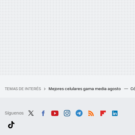
TEMAS DE INTERÉS
Mejores celulares gama media agosto
Có
Síguenos
Twit
Fac
You
Inst
Tele
RSS
Flip
Link
ter
ebo
tub
agr
gra
boa
edI
Tikt