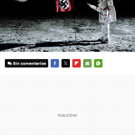
Sin comentarios
FACEBOOK
TWITTER
FLIPBOARD
E-
WHATSAPP
MAIL