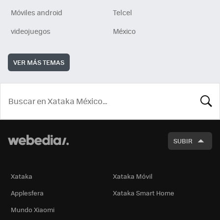
Móviles android
Telcel
videojuegos
México
VER MÁS TEMAS
BUSCA
SUBIR
Xataka
Xataka Móvil
Applesfera
Xataka Smart Home
Mundo Xiaomi