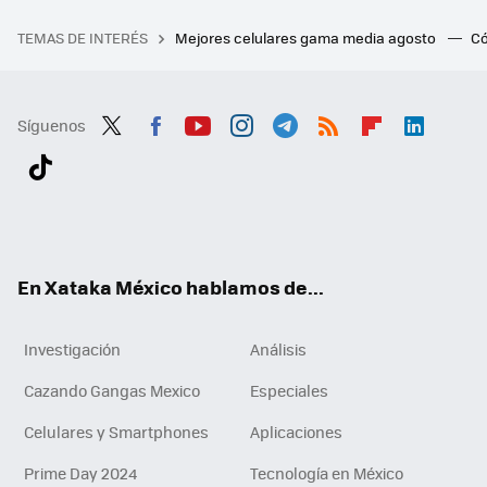
TEMAS DE INTERÉS
Mejores celulares gama media agosto
Có
Síguenos
Twit
Fac
You
Inst
Tele
RSS
Flip
Link
ter
ebo
tub
agr
gra
boa
edI
Tikt
ok
e
am
m
rd
n
ok
En Xataka México hablamos de...
Investigación
Análisis
Cazando Gangas Mexico
Especiales
Celulares y Smartphones
Aplicaciones
Prime Day 2024
Tecnología en México