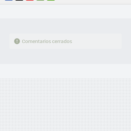
FACEBOOK
TWITTER
FLIPBOARD
E-
WHATSAPP
MAIL
Comentarios cerrados