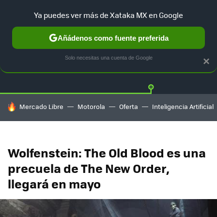
Ya puedes ver más de Xataka MX en Google
Añádenos como fuente preferida
Twitter
Fa
PLAYSTATION
XBOX
NINTENDO
Solo necesitas una cuenta de Google
×
HOY SE HABLA DE
Mercado Libre
Motorola
Oferta
Inteligencia Artificial
Wolfenstein: The Old Blood es una
precuela de The New Order,
llegará en mayo