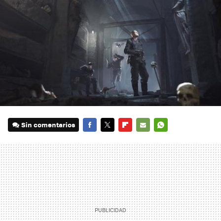
Sin comentarios
FACEBOOK
TWITTER
FLIPBOARD
E-
WHATSAPP
MAIL