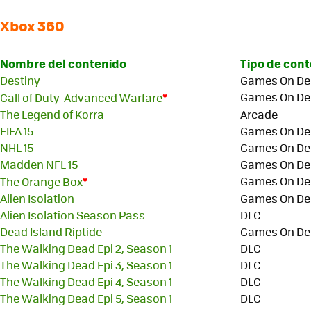
Xbox 360
Nombre del contenido
Tipo de con
Destiny
Games On D
*
Games On D
Call of Duty Advanced Warfare
The Legend of Korra
Arcade
FIFA 15
Games On D
NHL 15
Games On D
Madden NFL 15
Games On D
*
Games On D
The Orange Box
Alien Isolation
Games On D
Alien Isolation Season Pass
DLC
Dead Island Riptide
Games On D
The Walking Dead Epi 2, Season 1
DLC
The Walking Dead Epi 3, Season 1
DLC
The Walking Dead Epi 4, Season 1
DLC
The Walking Dead Epi 5, Season 1
DLC