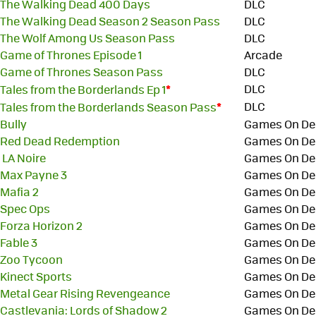
The Walking Dead 400 Days
DLC
The Walking Dead Season 2 Season Pass
DLC
The Wolf Among Us Season Pass
DLC
Game of Thrones Episode 1
Arcade
Game of Thrones Season Pass
DLC
*
DLC
Tales from the Borderlands Ep 1
*
DLC
Tales from the Borderlands Season Pass
Bully
Games On D
Red Dead Redemption
Games On D
LA Noire
Games On D
Max Payne 3
Games On D
Mafia 2
Games On D
Spec Ops
Games On D
Forza Horizon 2
Games On D
Fable 3
Games On D
Zoo Tycoon
Games On D
Kinect Sports
Games On D
Metal Gear Rising Revengeance
Games On D
Castlevania: Lords of Shadow 2
Games On D