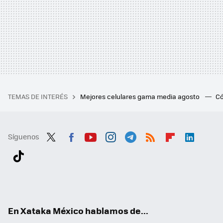
TEMAS DE INTERÉS
Mejores celulares gama media agosto
Có
Síguenos
Twit
Fac
You
Inst
Tele
RSS
Flip
Link
ter
ebo
tub
agr
gra
boa
edI
Tikt
ok
e
am
m
rd
n
ok
En Xataka México hablamos de...