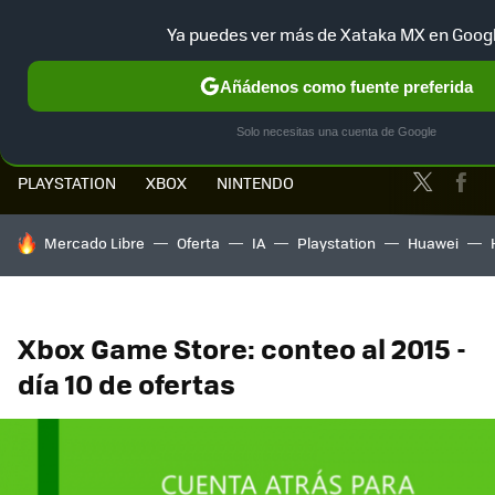
Ya puedes ver más de Xataka MX en Goog
MENÚ
NUEVO
Añádenos como fuente preferida
Solo necesitas una cuenta de Google
Twitter
Fa
PLAYSTATION
XBOX
NINTENDO
HOY SE HABLA DE
Mercado Libre
Oferta
IA
Playstation
Huawei
Xbox Game Store: conteo al 2015 -
día 10 de ofertas