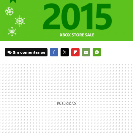
Sin comentarios
FACEBOOK
TWITTER
FLIPBOARD
E-
WHATSAPP
MAIL