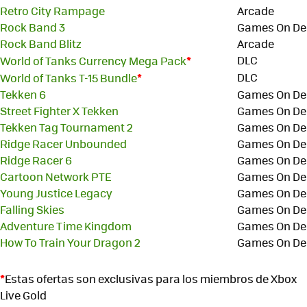
Retro City Rampage
Arcade
Rock Band 3
Games On D
Rock Band Blitz
Arcade
*
DLC
World of Tanks Currency Mega Pack
*
DLC
World of Tanks T-15 Bundle
Tekken 6
Games On D
Street Fighter X Tekken
Games On D
Tekken Tag Tournament 2
Games On D
Ridge Racer Unbounded
Games On D
Ridge Racer 6
Games On D
Cartoon Network PTE
Games On D
Young Justice Legacy
Games On D
Falling Skies
Games On D
Adventure Time Kingdom
Games On D
How To Train Your Dragon 2
Games On D
*
Estas ofertas son exclusivas para los miembros de Xbox
Live Gold