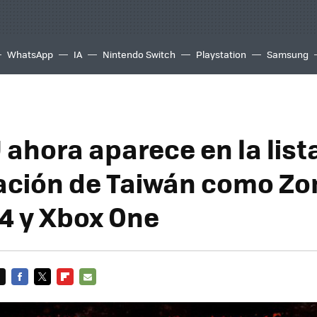
WhatsApp
IA
Nintendo Switch
Playstation
Samsung
 ahora aparece en la list
cación de Taiwán como Z
4 y Xbox One
FACEBOOK
TWITTER
FLIPBOARD
E-
MAIL