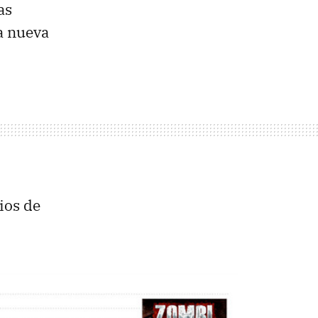
as
la nueva
ios de