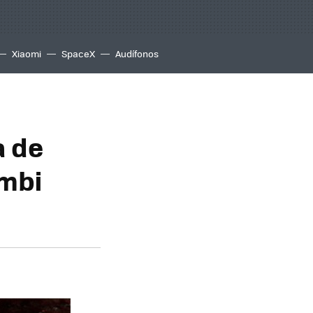
Xiaomi
SpaceX
Audífonos
a de
ombi