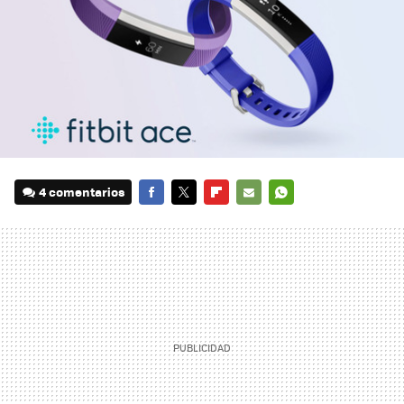
4 comentarios
FACEBOOK
TWITTER
FLIPBOARD
E-
WHATSAPP
MAIL