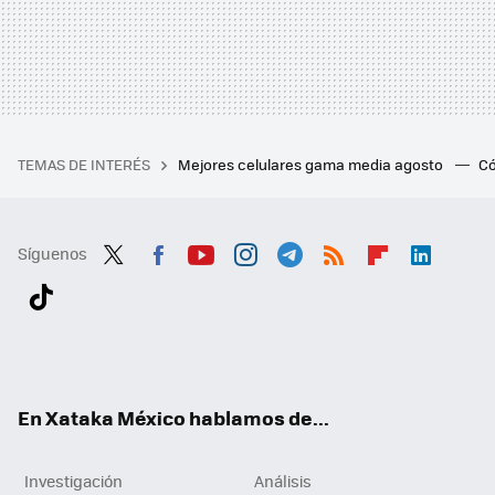
TEMAS DE INTERÉS
Mejores celulares gama media agosto
Có
Síguenos
Twit
Fac
You
Inst
Tele
RSS
Flip
Link
ter
ebo
tub
agr
gra
boa
edI
Tikt
ok
e
am
m
rd
n
ok
En Xataka México hablamos de...
Investigación
Análisis