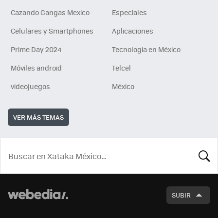
Cazando Gangas Mexico
Especiales
Celulares y Smartphones
Aplicaciones
Prime Day 2024
Tecnología en México
Móviles android
Telcel
videojuegos
México
VER MÁS TEMAS
BUSCA
SUBIR