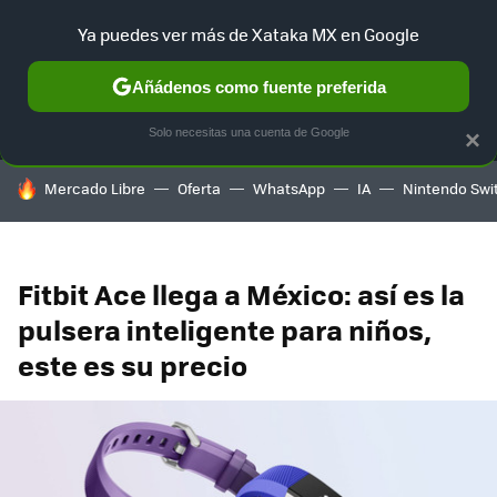
Ya puedes ver más de Xataka MX en Google
MENÚ
NUEVO
Añádenos como fuente preferida
SELECCIÓN
GAMING
HOME
AUTO
TERRITORIO SAM
Solo necesitas una cuenta de Google
×
HOY SE HABLA DE
Mercado Libre
Oferta
WhatsApp
IA
Nintendo Swi
Fitbit Ace llega a México: así es la
pulsera inteligente para niños,
este es su precio