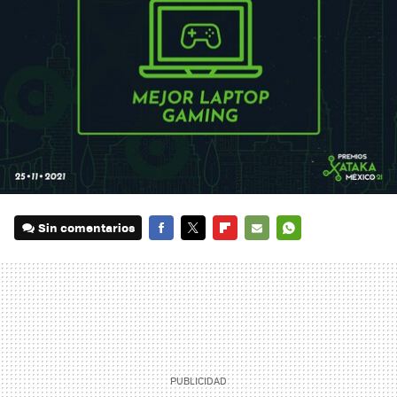
Sin comentarios
FACEBOOK
TWITTER
FLIPBOARD
E-
WHATSAPP
MAIL