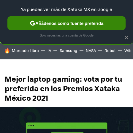
Ya puedes ver más de Xataka MX en Google
SELECCIÓN
GAMING
HOME
AUTO
TERRITORIO SAM
Añádenos como fuente preferida
Solo necesitas una cuenta de Google
×
HOY SE HABLA DE
Mercado Libre
IA
Samsung
NASA
Robot
Wifi
Mejor laptop gaming: vota por tu
preferida en los Premios Xataka
México 2021