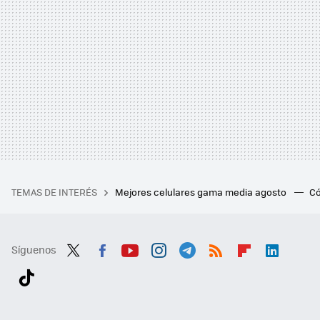
TEMAS DE INTERÉS
Mejores celulares gama media agosto
Có
Síguenos
Twit
Fac
You
Inst
Tele
RSS
Flip
Link
ter
ebo
tub
agr
gra
boa
edI
Tikt
ok
e
am
m
rd
n