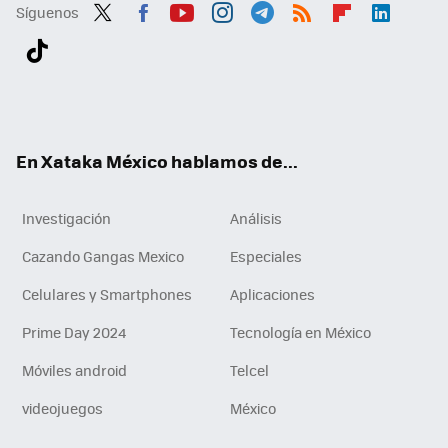
Síguenos
Twit
Fac
You
Inst
Tele
RSS
Flip
Link
ter
ebo
tub
agr
gra
boa
edI
Tikt
ok
e
am
m
rd
n
ok
En Xataka México hablamos de...
Investigación
Análisis
Cazando Gangas Mexico
Especiales
Celulares y Smartphones
Aplicaciones
Prime Day 2024
Tecnología en México
Móviles android
Telcel
videojuegos
México