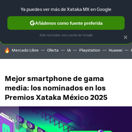
Ya puedes ver más de Xataka MX en Google
SELECCIÓN
GAMING
HOME
AUTO
TERRITORIO SAM
Añádenos como fuente preferida
Solo necesitas una cuenta de Google
×
HOY SE HABLA DE
Mercado Libre
Oferta
IA
Playstation
Huawei
Mejor smartphone de gama
media: los nominados en los
Premios Xataka México 2025