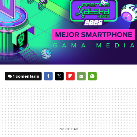
1 comentario
FACEBOOK
TWITTER
FLIPBOARD
E-
WHATSAPP
MAIL