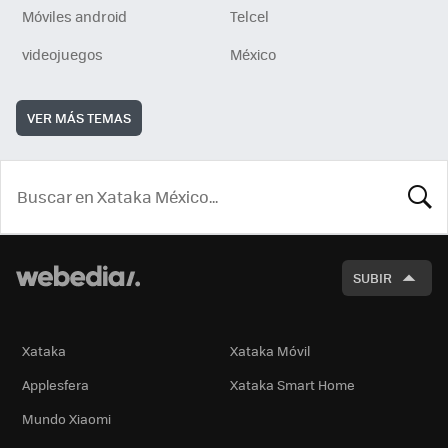
Móviles android
Telcel
videojuegos
México
VER MÁS TEMAS
BUSCA
SUBIR
Xataka
Xataka Móvil
Applesfera
Xataka Smart Home
Mundo Xiaomi