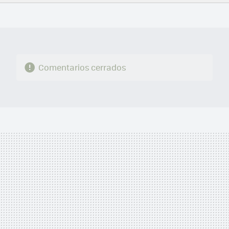
FACEBOOK
TWITTER
FLIPBOARD
E-
WHATSAPP
MAIL
Comentarios cerrados