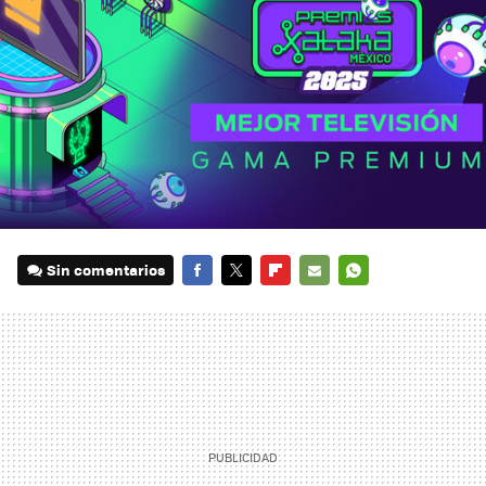
Sin comentarios
FACEBOOK
TWITTER
FLIPBOARD
E-
WHATSAPP
MAIL