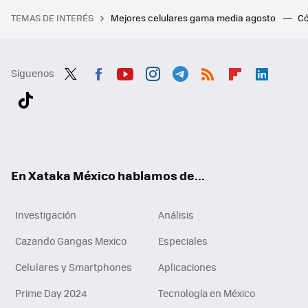
TEMAS DE INTERÉS
Mejores celulares gama media agosto
Có
Síguenos
Twit
Fac
You
Inst
Tele
RSS
Flip
Link
ter
ebo
tub
agr
gra
boa
edI
Tikt
ok
e
am
m
rd
n
ok
En Xataka México hablamos de...
Investigación
Análisis
Cazando Gangas Mexico
Especiales
Celulares y Smartphones
Aplicaciones
Prime Day 2024
Tecnología en México