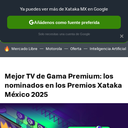
Ya puedes ver más de Xataka MX en Google
SELECCIÓN
GAMING
HOME
AUTO
TERRITORIO SAM
Añádenos como fuente preferida
Solo necesitas una cuenta de Google
×
HOY SE HABLA DE
Mercado Libre
Motorola
Oferta
Inteligencia Artificial
Mejor TV de Gama Premium: los
nominados en los Premios Xataka
México 2025