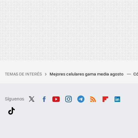
TEMAS DE INTERÉS
Mejores celulares gama media agosto
Có
Síguenos
Twit
Fac
You
Inst
Tele
RSS
Flip
Link
ter
ebo
tub
agr
gra
boa
edI
Tikt
ok
e
am
m
rd
n
ok