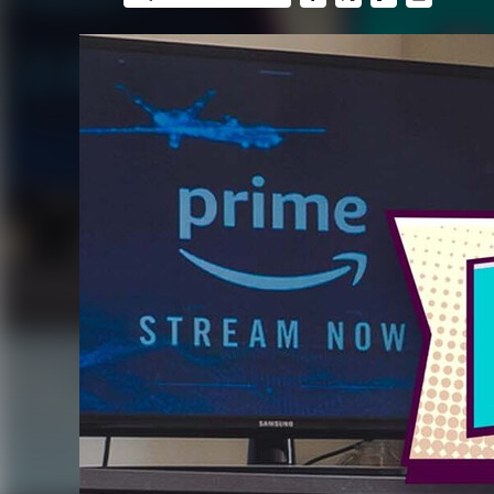
FACEBOOK
TWITTER
FLIPBOARD
E-
MAIL