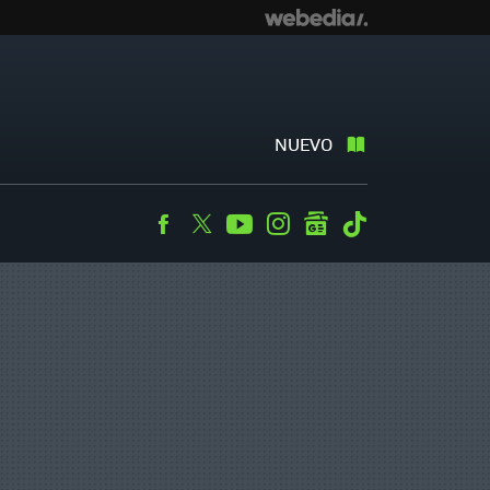
NUEVO
Facebook
Twitter
Youtube
Instagram
googlenews
Tiktok