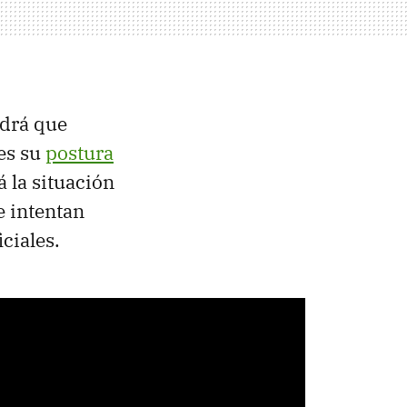
ndrá que
 es su
postura
 la situación
e intentan
ciales.