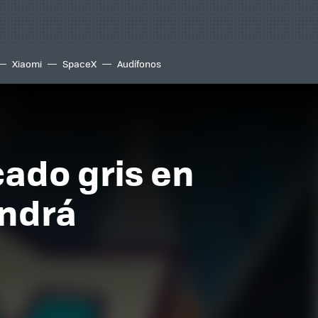
Xiaomi
SpaceX
Audífonos
ado gris en
endrá