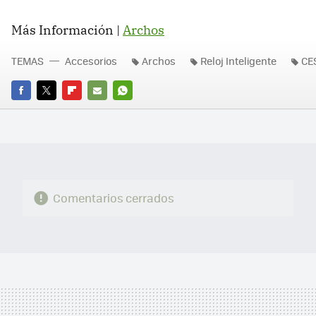
Más Información |
Archos
TEMAS
Accesorios
Archos
Reloj Inteligente
CE
FACEBOOK
TWITTER
FLIPBOARD
E-
WHATSAPP
MAIL
Comentarios cerrados