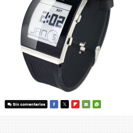
Sin comentarios
FACEBOOK
TWITTER
FLIPBOARD
E-
WHATSAPP
MAIL