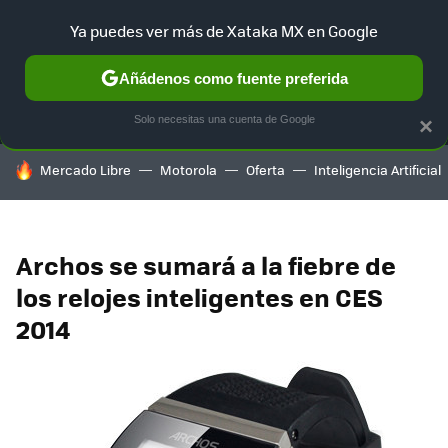
Ya puedes ver más de Xataka MX en Google
MENÚ
NUEVO
Añádenos como fuente preferida
SELECCIÓN
GAMING
HOME
AUTO
TERRITORIO SAM
Solo necesitas una cuenta de Google
×
HOY SE HABLA DE
Mercado Libre
Motorola
Oferta
Inteligencia Artificial
Archos se sumará a la fiebre de
los relojes inteligentes en CES
2014